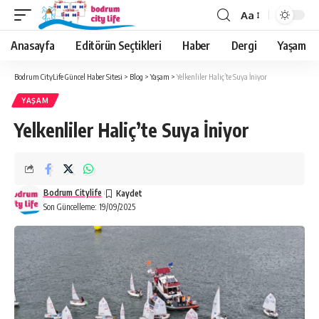
Aa
Anasayfa
Editörün Seçtikleri
Haber
Dergi
Yaşam
Bodrum CityLife Güncel Haber Sitesi
>
Blog
>
Yaşam
>
Yelkenliler Haliç’te Suya İniyor
YAŞAM
Yelkenliler Haliç’te Suya İniyor
Bodrum Citylife
Son Güncelleme: 19/09/2025