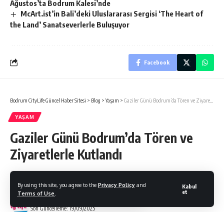
Ağustos’ta Bodrum Kalesi’nde
McArt.ist’in Bali’deki Uluslararası Sergisi ‘The Heart of
the Land’ Sanatseverlerle Buluşuyor
Facebook
Bodrum CityLife Güncel Haber Sitesi
>
Blog
>
Yaşam
>
Gaziler Günü Bodrum’da Tören ve Ziyaretlerle Kutlandı
YAŞAM
Gaziler Günü Bodrum’da Tören ve
Ziyaretlerle Kutlandı
By using this site, you agree to the
Privacy Policy
and
Kabul
et
Terms of Use
.
Bodrum Citylife
Son Güncelleme: 19/09/2025