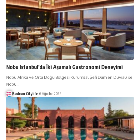
Nobu Istanbul’da İki Aşamalı Gastronomi Deneyimi
Nobu Afrika ve Orta Doğu Bölgesi Kurumsal Şefi Damien Duviau ile
Nobu
…
Bodrum Citylife
6 Ağustos 2026