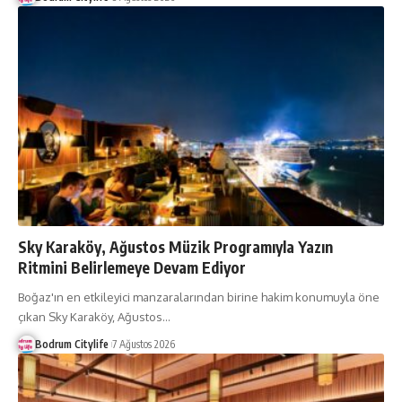
Sky Karaköy, Ağustos Müzik Programıyla Yazın
Ritmini Belirlemeye Devam Ediyor
Boğaz'ın en etkileyici manzaralarından birine hakim konumuyla öne
çıkan Sky Karaköy, Ağustos
…
Bodrum Citylife
7 Ağustos 2026