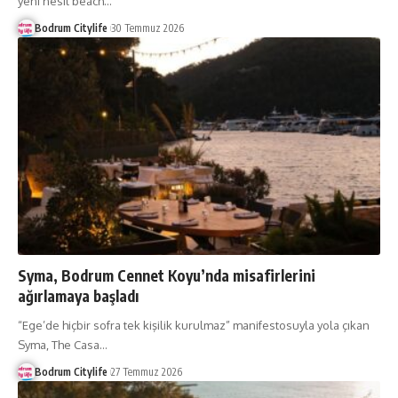
yeni nesil beach
…
Bodrum Citylife
30 Temmuz 2026
Syma, Bodrum Cennet Koyu’nda misafirlerini
ağırlamaya başladı
“Ege’de hiçbir sofra tek kişilik kurulmaz” manifestosuyla yola çıkan
Syma, The Casa
…
Bodrum Citylife
27 Temmuz 2026