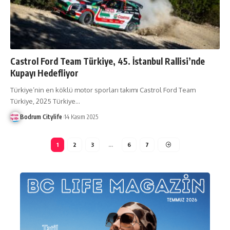
Castrol Ford Team Türkiye, 45. İstanbul Rallisi’nde
Kupayı Hedefliyor
Türkiye’nin en köklü motor sporları takımı Castrol Ford Team
Türkiye, 2025 Türkiye
…
Bodrum Citylife
14 Kasım 2025
1
2
3
…
6
7