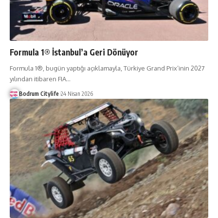
Formula 1® İstanbul’a Geri Dönüyor
Formula 1®, bugün yaptığı açıklamayla, Türkiye Grand Prix’inin 2027
yılından itibaren FIA
…
Bodrum Citylife
24 Nisan 2026