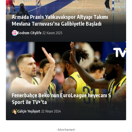
Armada Praxis Yalıkavakspor Altyapı Takımı
Mevlana Turnuvası’na Galibiyetle Başladı
Bodrum Citylife
22 Kasım 2025
Fenerbahçe Beko’nun EuroLeague heyecanı S
Sport ile TV+’ta
Gülçin Yeşilyurt
22 Nisan 2024
- Advertisement -