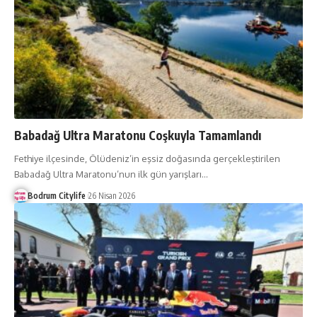
Babadağ Ultra Maratonu Coşkuyla Tamamlandı
Fethiye ilçesinde, Ölüdeniz’in eşsiz doğasında gerçekleştirilen
Babadağ Ultra Maratonu’nun ilk gün yarışları
…
Bodrum Citylife
26 Nisan 2026