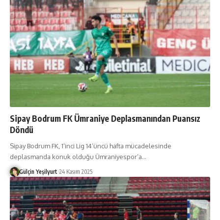
Sipay Bodrum FK Ümraniye Deplasmanından Puansız
Döndü
Sipay Bodrum FK, 1’inci Lig 14’üncü hafta mücadelesinde
deplasmanda konuk olduğu Ümraniyespor’a
…
Gülçin Yeşilyurt
24 Kasım 2025