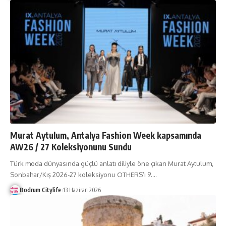
Murat Aytulum, Antalya Fashion Week kapsamında
AW26 / 27 Koleksiyonunu Sundu
Türk moda dünyasında güçlü anlatı diliyle öne çıkan Murat Aytulum,
Sonbahar/Kış 2026-27 koleksiyonu OTHERS’ı 9.
…
Bodrum Citylife
13 Haziran 2026