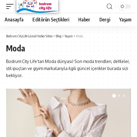
Anasayfa
Editörün Seçtikleri
Haber
Dergi
Yaşam
Bodrum CityLife Güncel Haber Sitesi
>
Blog
>
Yaşam
>
Moda
Moda
Bodrum City Life’tan Moda dünyası! Son moda trendleri, defileler,
stil ipuçları ve giyim markalarıyla ilgili güncel içerikler burada sizi
bekliyor.