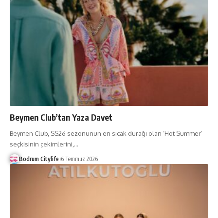
Beymen Club’tan Yaza Davet
Beymen Club, SS26 sezonunun en sıcak durağı olan ‘Hot Summer’
seçkisinin çekimlerini,
…
Bodrum Citylife
6 Temmuz 2026