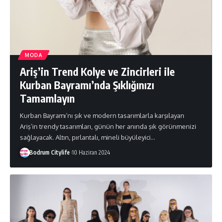
MODA
Ariş’in Trend Kolye ve Zincirleri ile
Kurban Bayramı’nda Şıklığınızı
Tamamlayın
Kurban Bayramı’nı şık ve modern tasarımlarla karşılayan
Ariş’in trendy tasarımları, günün her anında şık görünmenizi
sağlayacak. Altın, pırlantalı, mineli büyüleyici
…
Bodrum Citylife
10 Haziran 2024