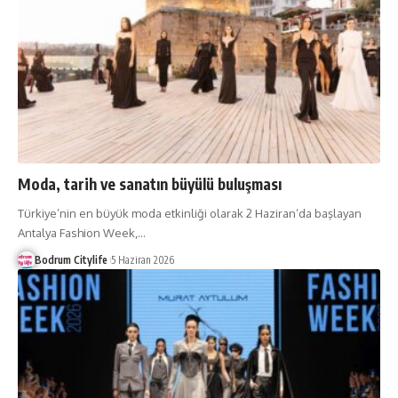
Moda, tarih ve sanatın büyülü buluşması
Türkiye’nin en büyük moda etkinliği olarak 2 Haziran’da başlayan
Antalya Fashion Week,
…
Bodrum Citylife
5 Haziran 2026