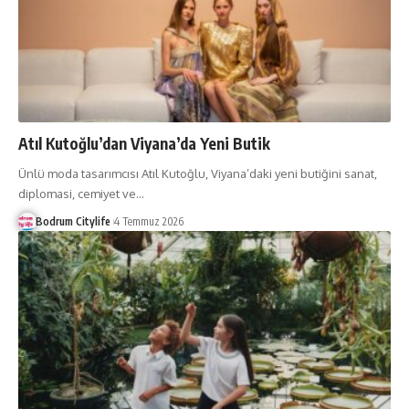
Atıl Kutoğlu’dan Viyana’da Yeni Butik
Ünlü moda tasarımcısı Atıl Kutoğlu, Viyana’daki yeni butiğini sanat,
diplomasi, cemiyet ve
…
Bodrum Citylife
4 Temmuz 2026