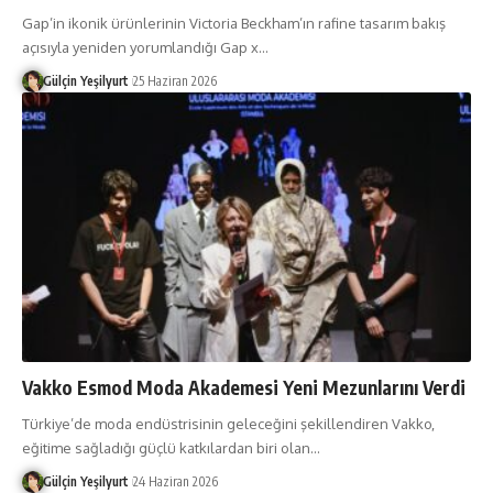
Gap’in ikonik ürünlerinin Victoria Beckham’ın rafine tasarım bakış
açısıyla yeniden yorumlandığı Gap x
…
Gülçin Yeşilyurt
25 Haziran 2026
Vakko Esmod Moda Akademesi Yeni Mezunlarını Verdi
Türkiye’de moda endüstrisinin geleceğini şekillendiren Vakko,
eğitime sağladığı güçlü katkılardan biri olan
…
Gülçin Yeşilyurt
24 Haziran 2026