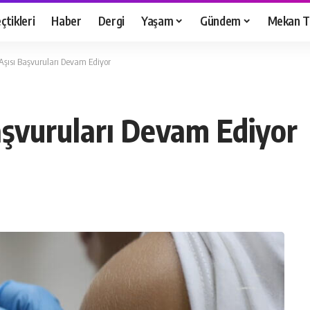
çtikleri
Haber
Dergi
Yaşam
Gündem
Mekan T
Aşısı Başvuruları Devam Ediyor
aşvuruları Devam Ediyor