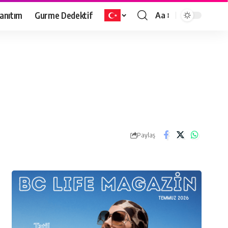
anıtım
Gurme Dedektif
Aa
Paylaş