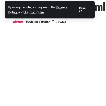
Sosyal Medya Bağımlıl
By using this site, you agree to the
Privacy
Kabul
et
Policy
and
Terms of Use
.
Bodrum Citylife
Son Güncelleme: 08/09/2025