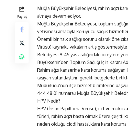
Muğla Büyükşehir Belediyesi, rahim ağzı kans
almaya devam ediyor.
Paylaş
Muğla Büyükşehir Belediyesi, toplum sağlığın
yetişmesi amacıyla koruyucu sağlık hizmetlerin
Önemli bir halk sağlığı sorunu olarak öne çık
Virüsü) kaynaklı vakaların artış göstermesiyl
Belediyesi 9-45 yaş aralığındaki bireylere yön
Büyükşehir’den Toplum Sağlığı İçin Kararlı Ad
Rahim ağzı kanserine karşı koruma sağlayan H
taşıyan vatandaşların gerekli belgelerle birl
Müdürlüğü’nün ilçe hizmet birimlerine başvuru
444 48 01 numaralı Muğla Büyükşehir Belediye
HPV Nedir?
HPV (İnsan Papilloma Virüsü), cilt ve mukoza
türleri, rahim ağzı başta olmak üzere çeşitli ka
neden olduğu ciddi hastalıklara karşı koruma