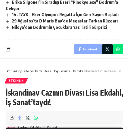
Erika Silgoner’in Sıradışı Eseri “Pinokyo.exe” Bodrum’a
Geliyor
14. TAYK – Eker Olympos Regatta İçin Geri Sayım Başladı
29 Ağustos’ta D Maris Bay’de Megastar Tarkan Rüzgarı
Niloya’dan Bodrumlu Çocuklara Yaz Tatili Sürprizi
Facebook
Bodrum CityLife Güncel Haber Sitesi
>
Blog
>
Yaşam
>
Etkinlik
>
İskandinav Cazının Divası Lisa Ekdahl, İş Sanat’taydı!
ETKINLIK
İskandinav Cazının Divası Lisa Ekdahl,
İş Sanat’taydı!
Bodrum Citylife