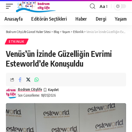
Aa
Anasayfa
Editörün Seçtikleri
Haber
Dergi
Yaşam
Bodrum CityLife Güncel Haber Sitesi
>
Blog
>
Yaşam
>
Etkinlik
>
Venüs’ün İzinde Güzelliğin Evrimi Esteworld’de Konuşuldu
ETKINLIK
Venüs’ün İzinde Güzelliğin Evrimi
Esteworld’de Konuşuldu
Bodrum Citylife
Son Güncelleme: 18/05/2026