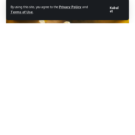
Son Güncelleme: 15/05/2026
By using this site, you agree to the
Privacy Policy
and
Kabul
et
Terms of Use
.
İş Sanat 26. sezonunu, naif vokal tarzı ve sakin duruşuyla caz
dünyasında kendine özgü bir yer edinen
Lisa Ekdahl
’in
konseriyle taçlandırdı.
13 Mayıs Çarşamba
akşamı
dinleyicileriyle buluşan sanatçıya sahnede Mathias Blomdahl,