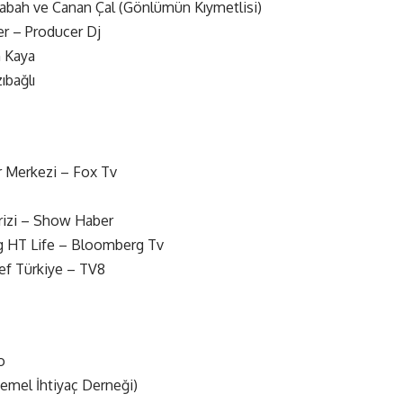
Canan Çal (Gönlümün Kıymetlisi)
Producer Dj
 Kaya
ağlı
erkezi – Fox Tv
izi – Show Haber
g HT Life – Bloomberg Tv
Türkiye – TV8
o
İhtiyaç Derneği)