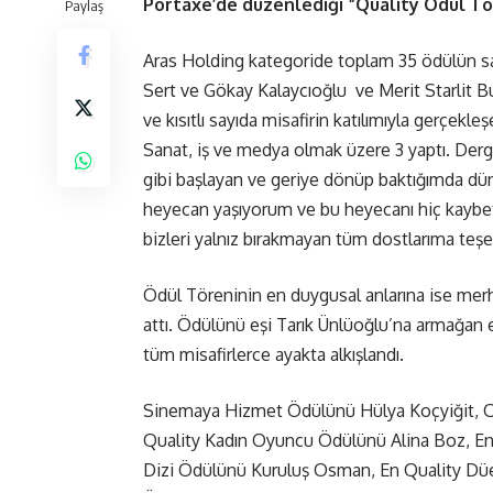
Portaxe’de düzenlediği “Quality Ödül Tören
Paylaş
Aras Holding kategoride toplam 35 ödülün s
Sert ve Gökay Kalaycıoğlu ve Merit Starlit 
ve kısıtlı sayıda misafirin katılımıyla gerçekle
Sanat, iş ve medya olmak üzere 3 yaptı. Derg
gibi başlayan ve geriye dönüp baktığımda dün 
heyecan yaşıyorum ve bu heyecanı hiç kaybet
bizleri yalnız bırakmayan tüm dostlarıma teşe
Ödül Töreninin en duygusal anlarına ise me
attı. Ödülünü eşi Tarık Ünlüoğlu’na armağan 
tüm misafirlerce ayakta alkışlandı.
Sinemaya Hizmet Ödülünü Hülya Koçyiğit, On
Quality Kadın Oyuncu Ödülünü Alina Boz, En
Dizi Ödülünü Kuruluş Osman, En Quality Düe