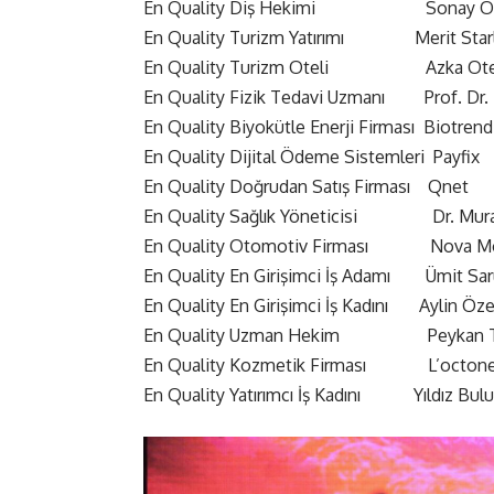
En Quality Diş Hekimi Sonay Özt
En Quality Turizm Yatırımı Merit Starl
En Quality Turizm Oteli Azka Ote
En Quality Fizik Tedavi Uzmanı Prof. Dr. 
En Quality Biyokütle Enerji Firması Biotrend
En Quality Dijital Ödeme Sistemleri Payfix
En Quality Doğrudan Satış Firması Qnet
En Quality Sağlık Yöneticisi Dr. Mura
En Quality Otomotiv Firması Nova Mot
En Quality En Girişimci İş Adamı Ümit Sar
En Quality En Girişimci İş Kadını Aylin Öz
En Quality Uzman Hekim Peykan Tü
En Quality Kozmetik Firması L’octon
En Quality Yatırımcı İş Kadını Yıldız Bulu