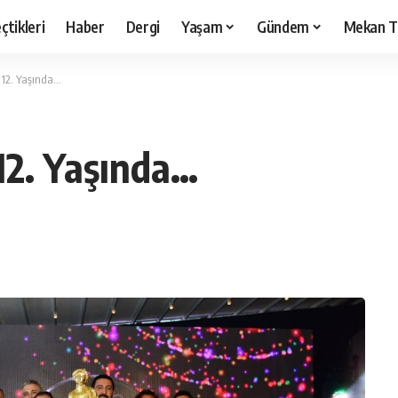
çtikleri
Haber
Dergi
Yaşam
Gündem
Mekan T
 12. Yaşında…
12. Yaşında…