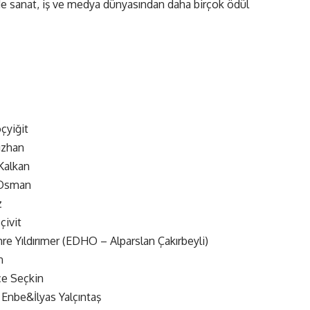
nde sanat, iş ve medya dünyasından daha birçok ödül
yiğit
han
kan
sman
z
ivit
 Yıldırımer (EDHO – Alparslan Çakırbeyli)
n
Seçkin
İlyas Yalçıntaş