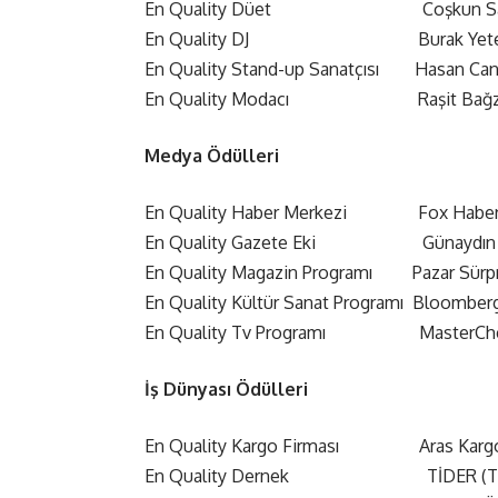
En Quality Düet Coşkun Sabah ve 
En Quality DJ Burak Yeter – 
En Quality Stand-up Sanatçısı Hasan Can
En Quality Modacı Raşit Bağzıb
Medya Ödülleri
En Quality Haber Merkezi Fox Haber M
En Quality Gazete Eki Günaydın
En Quality Magazin Programı Pazar Sürpr
En Quality Kültür Sanat Programı Bloomber
En Quality Tv Programı MasterChef 
İş Dünyası Ödülleri
En Quality Kargo Firması Aras Karg
En Quality Dernek TİDER (Temel 