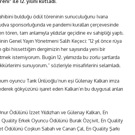
i” ile 12. yılını kutladı.
ahibini bulduğu ödül töreninin sunuculuğunu Ivana
Budva sponsorluğunda ve pandemi kuralları çerçevesinde
şen tören, tam anlamıyla yıldızlar geçidine ev sahipliği yaptı.
inin Genel Yayın Yönetmeni Salih Keçeci: “12 yıl önce rüya
gibi hissettiğim dergimizin her sayısında yeni bir
mek istemiyorum. Bugün 12. yılımızda bu zorlu şartlarda
kkürlerimi sunuyorum.” sözleriyle misafirlerini selamladı.
rhum oyuncu Tarık Ünlüoğlu’nun eşi Gülenay Kalkan imza
ederek gökyüzünü işaret eden Kalkan’ın bu duygusal anları
ur Ödülünü İzzet Yıldızhan ve Gülenay Kalkan, En
 Quality Erkek Oyuncu Ödülünü Burak Özçivit, En Quality
t Ödülünü Coşkun Sabah ve Canan Çal, En Quality Şarkı