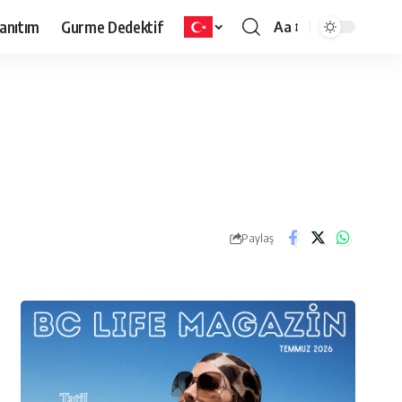
anıtım
Gurme Dedektif
Aa
Paylaş