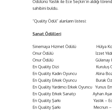
Ödülünü Yastık ile Ece Seçkin’in aldığı töre
sahibini buldu.
“Quality Ödül” alanların listesi:
Sanat Ödülleri
Sinemaya Hizmet Ödülü Hülya Koç
Onur Ödülü İzzet Yıldız
Onur Ödülü Gülenay Kal
En Quality Dizi Kuruluş O
En Quality Kadın Oyuncu Alina Bo
En Quality Erkek Oyuncu Burak Özç
En Quality Yardımcı Erkek Oyuncu Yunus Emre
En Quality Erkek Sanatçı Ayhan Aşa
En Quality Şarkı Yastık – Ece 
En Quality Şarkı Mecnun – Enbe&