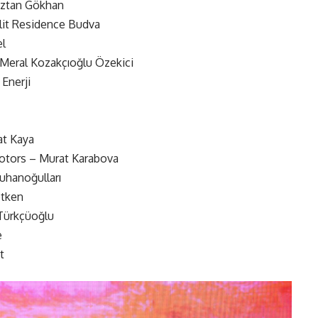
an Gökhan
it Residence Budva
l
Meral Kozakçıoğlu Özekici
 Enerji
t Kaya
ors – Murat Karabova
uhanoğulları
etken
rkçüoğlu
e
t