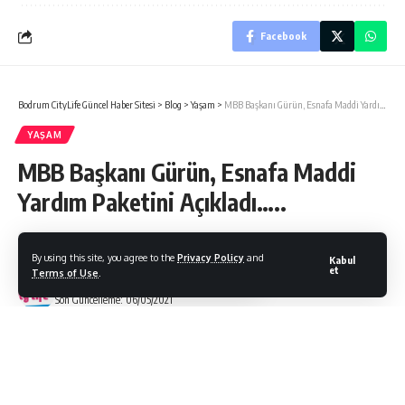
Facebook
Bodrum CityLife Güncel Haber Sitesi
>
Blog
>
Yaşam
>
MBB Başkanı Gürün, Esnafa Maddi Yardım Paketini Açıkladı…..
YAŞAM
MBB Başkanı Gürün, Esnafa Maddi
Yardım Paketini Açıkladı…..
By using this site, you agree to the
Privacy Policy
and
Kabul
et
Terms of Use
.
Bodrum Citylife
Son Güncelleme: 06/05/2021