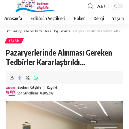
Aa
Anasayfa
Editörün Seçtikleri
Haber
Dergi
Yaşam
Bodrum CityLife Güncel Haber Sitesi
>
Blog
>
Yaşam
>
Pazaryerlerinde Alınması Gereken Tedbirler Kararlaştırıldı…
YAŞAM
Pazaryerlerinde Alınması Gereken
Tedbirler Kararlaştırıldı…
Bodrum Citylife
Son Güncelleme: 07/05/2021