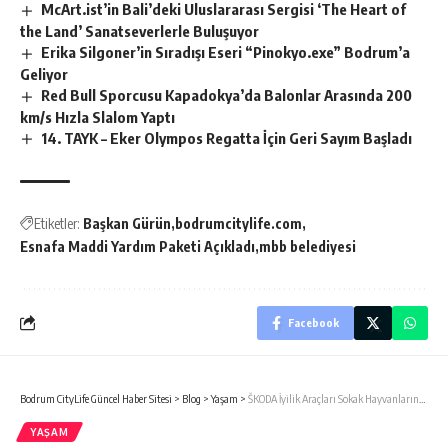
McArt.ist’in Bali’deki Uluslararası Sergisi ‘The Heart of
the Land’ Sanatseverlerle Buluşuyor
Erika Silgoner’in Sıradışı Eseri “Pinokyo.exe” Bodrum’a
Geliyor
Red Bull Sporcusu Kapadokya’da Balonlar Arasında 200
km/s Hızla Slalom Yaptı
14. TAYK – Eker Olympos Regatta İçin Geri Sayım Başladı
Etiketler:
Başkan Gürün
bodrumcitylife.com
Esnafa Maddi Yardım Paketi Açıkladı
mbb belediyesi
Facebook
Bodrum CityLife Güncel Haber Sitesi
>
Blog
>
Yaşam
>
ŠKODA İyilik Araçları Sokak Hayvanlarını Unutmadı
YAŞAM