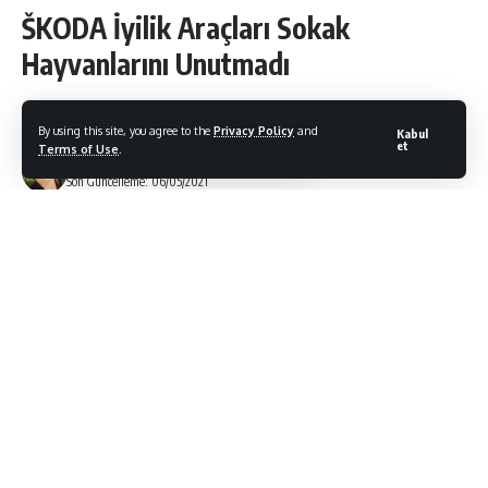
ŠKODA İyilik Araçları Sokak
Hayvanlarını Unutmadı
By using this site, you agree to the
Privacy Policy
and
Kabul
et
Terms of Use
.
Gülçin Yeşilyurt
Son Güncelleme: 06/05/2021