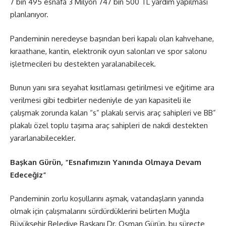
7 bin 495 esnafa 3 Milyon 747 bin 500 TL yardım yapılması
planlanıyor.
Pandeminin neredeyse başından beri kapalı olan kahvehane,
kıraathane, kantin, elektronik oyun salonları ve spor salonu
işletmecileri bu destekten yaralanabilecek.
Bunun yanı sıra seyahat kısıtlaması getirilmesi ve eğitime ara
verilmesi gibi tedbirler nedeniyle de yarı kapasiteli ile
çalışmak zorunda kalan “s” plakalı servis araç sahipleri ve BB”
plakalı özel toplu taşıma araç sahipleri de nakdi destekten
yararlanabilecekler.
Başkan Gürün, “Esnafımızın Yanında Olmaya Devam
Edeceğiz”
Pandeminin zorlu koşullarını aşmak, vatandaşların yanında
olmak için çalışmalarını sürdürdüklerini belirten Muğla
Büyükşehir Belediye Başkanı Dr. Osman Gürün, bu süreçte