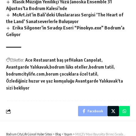
Klasik Müziğin Yenilikçi Yüzü Janoska Ensemble 31
Ağustos’ta Bodrum Kalesi’nde
McArt.ist’in Bali’deki Uluslararası Sergisi ‘The Heart of
the Land’ Sanatseverlerle Buluşuyor
Erika Silgoner’in Sıradışı Eseri “Pinokyo.exe” Bodrum’a
Geliyor
Etiketler:
Ace Restaurant baş şefHakan Canpolat
Avantgarde Yalıkavak
bodrum lüks oteller
bodrum tatil
bodrumcitylife.com
borum çocuklara özel tatil
Özlediğiniz huzur ve yaz komşuluğu Avantgarde Yalıkavak’ta
sizi bekliyor
Facebook
Bodrum CityLife Güncel Haber Sitesi
>
Blog
>
Yaşam
>
MUÇEV Mavi Bayrakta Birinci Sırada…