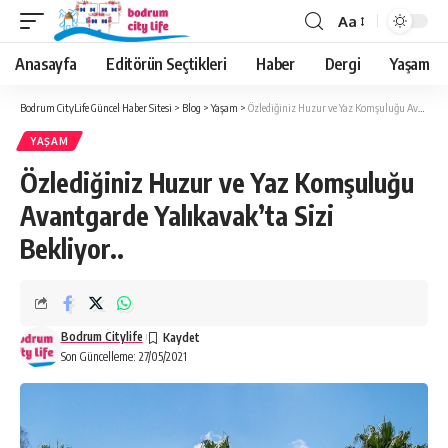
Aa
Anasayfa
Editörün Seçtikleri
Haber
Dergi
Yaşam
Bodrum CityLife Güncel Haber Sitesi
>
Blog
>
Yaşam
>
Özlediğiniz Huzur ve Yaz Komşuluğu Avantgarde Yalıkavak’ta Sizi Bekliyor..
YAŞAM
Özlediğiniz Huzur ve Yaz Komşuluğu
Avantgarde Yalıkavak’ta Sizi
Bekliyor..
Bodrum Citylife
Son Güncelleme: 27/05/2021