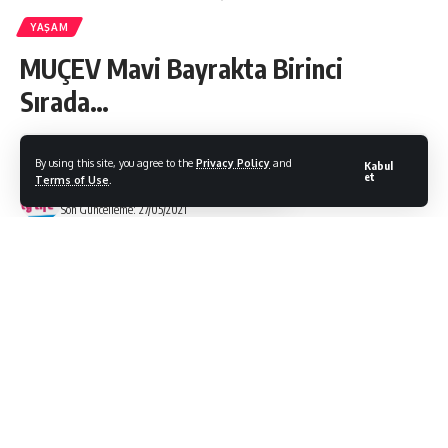
YAŞAM
MUÇEV Mavi Bayrakta Birinci
Sırada…
By using this site, you agree to the
Privacy Policy
and
Kabul
et
Terms of Use
.
Bodrum Citylife
Son Güncelleme: 27/05/2021