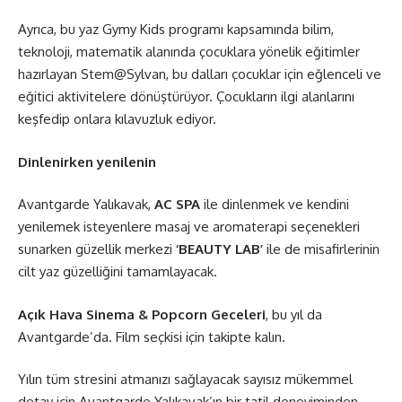
Ayrıca, bu yaz Gymy Kids programı kapsamında bilim,
teknoloji, matematik alanında çocuklara yönelik eğitimler
hazırlayan
Stem@Sylvan
, bu dalları çocuklar için eğlenceli ve
eğitici aktivitelere dönüştürüyor. Çocukların ilgi alanlarını
keşfedip onlara kılavuzluk ediyor.
Dinlenirken yenilenin
Avantgarde Yalıkavak,
AC SPA
ile dinlenmek ve kendini
yenilemek isteyenlere masaj ve aromaterapi seçenekleri
sunarken güzellik merkezi
‘BEAUTY LAB’
ile de misafirlerinin
cilt yaz güzelliğini tamamlayacak.
Açık Hava Sinema & Popcorn Geceleri
, bu yıl da
Avantgarde’da. Film seçkisi için takipte kalın.
Yılın tüm stresini atmanızı sağlayacak sayısız mükemmel
detay için Avantgarde Yalıkavak’ın bir tatil deneyiminden