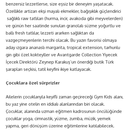
benzersiz lezzetlerse, size eşsiz bir deneyim yaşatacak.
Özellikle artizan ekşi mayalı ekmekler, bağışıklık güçlendirici
sağlıklı raw tatlıları (hurma, incir, avakoda gibi meyvelerden)
ve günün her saatinde sunulan granolalı süzme yoğurtlu ve
ballı fresh tatlılar, lezzeti ararken sağlıktan da
vazgeçmeyenlerin tercihi olacak. Bu yazın favorisi olmaya
aday ızgara ananaslı margarita, tropical extension, tarhunlu
gin gibi özel kokteyller ve Avantgarde Collection Yiyecek
İçecek Direktörü Zeynep Karakuş’un önerdiği butik Türk
şarapları seçkisi, tatil keyfini ikiye katlayacak.
Çocuklara özel sürprizler
Ailelerin çocuklarıyla keyifli zaman geçireceği Gym Kids alanı,
bu yaz yine otelin en iddialı alanlarından biri olacak.
Çocuklar, alanında uzman eğitmen kadrosunun öncülüğünde
çocuklar yoga, cimnastik, yüzme, zumba, müzik, yemek
yapma, geri dönüşüm üzerine eğitimlerine katılabilecek.