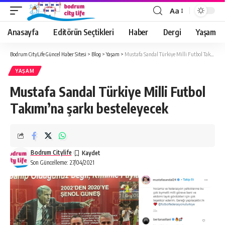
Aa
Anasayfa
Editörün Seçtikleri
Haber
Dergi
Yaşam
Bodrum CityLife Güncel Haber Sitesi
>
Blog
>
Yaşam
>
Mustafa Sandal Türkiye Milli Futbol Takımı’na şarkı besteleyecek
YAŞAM
Mustafa Sandal Türkiye Milli Futbol
Takımı’na şarkı besteleyecek
Bodrum Citylife
Son Güncelleme: 27/04/2021