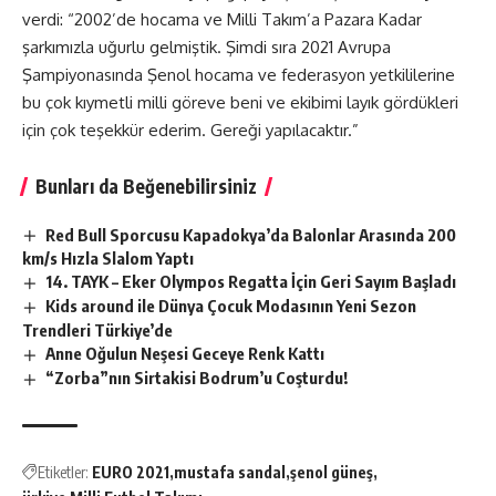
verdi: “2002’de hocama ve Milli Takım’a Pazara Kadar
şarkımızla uğurlu gelmiştik. Şimdi sıra 2021 Avrupa
Şampiyonasında Şenol hocama ve federasyon yetkililerine
bu çok kıymetli milli göreve beni ve ekibimi layık gördükleri
için çok teşekkür ederim. Gereği yapılacaktır.”
Bunları da Beğenebilirsiniz
Red Bull Sporcusu Kapadokya’da Balonlar Arasında 200
km/s Hızla Slalom Yaptı
14. TAYK – Eker Olympos Regatta İçin Geri Sayım Başladı
Kids around ile Dünya Çocuk Modasının Yeni Sezon
Trendleri Türkiye’de
Anne Oğulun Neşesi Geceye Renk Kattı
“Zorba”nın Sirtakisi Bodrum’u Coşturdu!
Etiketler:
EURO 2021
mustafa sandal
şenol güneş