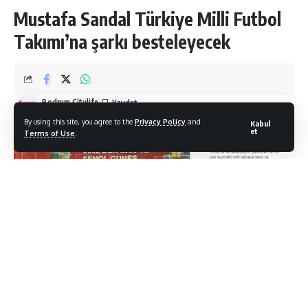
Mustafa Sandal Türkiye Milli Futbol
Takımı’na şarkı besteleyecek
Bodrum Citylife
Son Güncelleme: 27/04/2021
By using this site, you agree to the
Privacy Policy
and
Kabul
et
Terms of Use
.