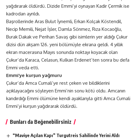
yağdırarak öldürdü. Dizide Emmi’yi oynayan Kadir Çermik ise
kadrodan ayrıldı.
Başrollerinde Aras Bulut İynemli, Erkan Kolçak Köstendil,
Necip Memili, Nejat İşler, Damla Sönmez, Rıza Kocaoğlu,
Burak Dakak ve Perihan Savaş gibi isimlerin yer aldığı Çukur
dizisi dün akşam 126. yeni bölümüyle ekrana geldi. 4 yıllık
ekran macerasına Mayıs sonunda noktayı koyacak olan
Çukur’da Karaca, Celasun, Kulkan Erdenet’ten sonra bu defa
Emmi veda etti.
Emmi’ye kurşun yağmuru
Çukur’da Amca Cumali’ye rest çeken ve bildiklerini
açıklayacağını söyleyen Emmi’nin sonu kötü oldu. Amcanın
kandırdığı Emmi ölümüne kendi ayaklarıyla gitti Amca Cumali
Emmi’yi kurşun yağdırarak öldürdü.
Bunları da Beğenebilirsiniz
“Maviye Açılan Kapı” Turgutreis Sahilinde Yerini Aldı