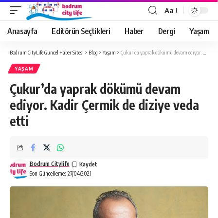
Aa
Anasayfa
Editörün Seçtikleri
Haber
Dergi
Yaşam
Bodrum CityLife Güncel Haber Sitesi
>
Blog
>
Yaşam
>
Çukur’da yaprak dökümü devam ediyor. Kadir Çermik de diziye veda etti
YAŞAM
Çukur’da yaprak dökümü devam
ediyor. Kadir Çermik de diziye veda
etti
Bodrum Citylife
Son Güncelleme: 27/04/2021