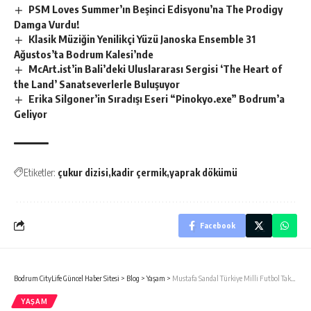
PSM Loves Summer’ın Beşinci Edisyonu’na The Prodigy
Damga Vurdu!
Klasik Müziğin Yenilikçi Yüzü Janoska Ensemble 31
Ağustos’ta Bodrum Kalesi’nde
McArt.ist’in Bali’deki Uluslararası Sergisi ‘The Heart of
the Land’ Sanatseverlerle Buluşuyor
Erika Silgoner’in Sıradışı Eseri “Pinokyo.exe” Bodrum’a
Geliyor
Etiketler:
çukur dizisi
kadir çermik
yaprak dökümü
Facebook
Bodrum CityLife Güncel Haber Sitesi
>
Blog
>
Yaşam
>
Mustafa Sandal Türkiye Milli Futbol Takımı’na şarkı besteleyecek
YAŞAM