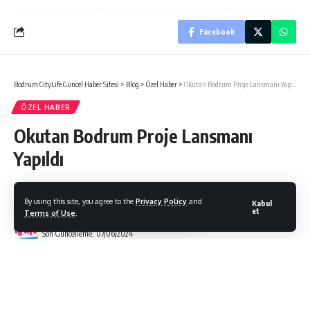
Facebook
Bodrum CityLife Güncel Haber Sitesi
>
Blog
>
Özel Haber
>
Okutan Bodrum Proje Lansmanı Yapıldı
ÖZEL HABER
Okutan Bodrum Proje Lansmanı
Yapıldı
By using this site, you agree to the
Privacy Policy
and
Kabul
et
Terms of Use
.
Bodrum Citylife
Son Güncelleme: 07/06/2024