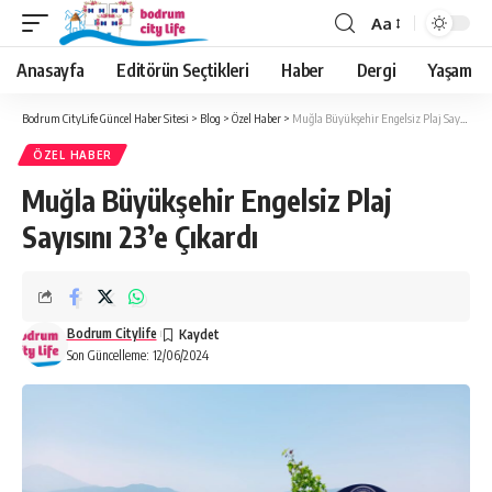
Aa
Anasayfa
Editörün Seçtikleri
Haber
Dergi
Yaşam
Bodrum CityLife Güncel Haber Sitesi
>
Blog
>
Özel Haber
>
Muğla Büyükşehir Engelsiz Plaj Sayısını 23’e Çıkardı
ÖZEL HABER
Muğla Büyükşehir Engelsiz Plaj
Sayısını 23’e Çıkardı
Bodrum Citylife
Son Güncelleme: 12/06/2024