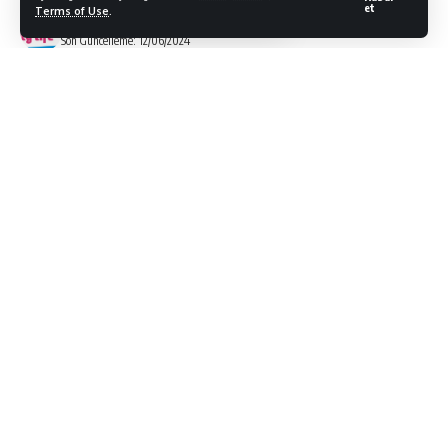
et
Terms of Use
.
Bodrum Citylife
Son Güncelleme: 12/06/2024