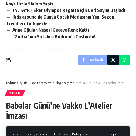
km/s Hızla Slalom Yaptı
14. TAYK – Eker Olympos Regatta İçin Geri Sayım Başladı
Kids around ile Dünya Çocuk Modasının Yeni Sezon
Trendleri Türkiye’de
Anne Oğulun Neşesi Geceye Renk Kattı
“Zorba”nın Sirtakisi Bodrum’u Coşturdu!
Facebook
Bodrum CityLife Güncel Haber Sitesi
>
Blog
>
Yaşam
>
Babalar Günü’ne Vakko L’Atelier İmzası
YAŞAM
Babalar Günü’ne Vakko L’Atelier
İmzası
By using this site, you agree to the
Privacy Policy
and
Kabul