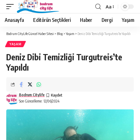
Aa
Anasayfa
Editörün Seçtikleri
Haber
Dergi
Yaşam
Bodrum CityLife Güncel Haber Sitesi
>
Blog
>
Yaşam
>
Deniz Dibi Temizliği Turgutreis’te Yapıldı
YAŞAM
Deniz Dibi Temizliği Turgutreis’te
Yapıldı
Bodrum Citylife
Son Güncelleme: 12/06/2024