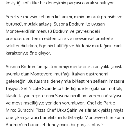
kesiştiği sofistike bir deneyimin parçası olarak sunuluyor.
Yerel ve mevsimsel ürün kullanımı, minimum atık prensibi ve
bütüncül mutfak anlayışı Susona
Bodrum
ile uyuşan
Monteverdi’nin menüsü
Bodrum
ve çevresindeki
üreticilerden temin edilen taze ve mevsimsel ürünlerle
şekillendirilirken, Ege’nin hafifliği ve Akdeniz mutfağının canlı
karakteriyle öne çıkıyor.
Susona
Bodrum
’un gastronomiyi merkezine alan yaklaşımıyla
uyumlu olan Monteverdi mutfağı, İtalyan gastronomi
geleneğini uluslararası deneyimle birleştiren şeflerin imzasını
taşıyor. Şef Nicole Scandella liderliğinde kurgulanan mutfak,
klasik İtalyan reçetelerini Susona’nın ilham veren coğrafyası
ve mevsimselliğiyle yeniden yorumluyor. Chef de Partie
Mirco Buracchi, Pizza Chef Utku Şahin ve sıfır atık yaklaşımıyla
öne çıkan yaratıcı bar ekibinin katkılarıyla Monteverdi, Susona
Bo
drum’u
n bütünsel deneyiminin bir parçası olarak