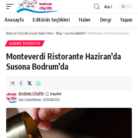
Aa
Anasayfa
Editörün Seçtikleri
Haber
Dergi
Yaşam
Bodrum CityLife Güncel Haber Sitesi
>
Blog
>
Gurme Dedektif
>
Monteverdi Ristorante Haziran’da Susona Bodrum’da
GURME DEDEKTIF
Monteverdi Ristorante Haziran’da
Susona Bodrum’da
Bodrum Citylife
Son Güncelleme: 02/06/2026