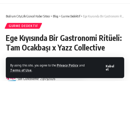
Bodrum CityLife Güncel Haber Sitesi
>
Blog
>
Gurme Dedektif
>
Ege Kıyısında Bir Gastronomi Ritüeli: Tam Ocakbaşı x Yazz Collective
GURME DEDEKTIF
Ege Kıyısında Bir Gastronomi Ritüeli:
Tam Ocakbaşı x Yazz Collective
By using this site, you agree to the
Privacy Policy
and
Kabul
et
Terms of Use
.
Bodrum Citylife
Son Güncelleme: 23/05/2026