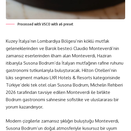
Processed with VSCO with a6 preset
Kuzey İtalya’nın Lombardiya Bölgesi’nin köklü mutfak
geleneklerinden ve Barok besteci Claudio Monteverdi’nin
zamansız eserlerinden ilham alan Monteverdi, Haziran
itibarıyla Susona B
odrum’
da İtalyan mutfağının rafine ruhunu
gastronomi tutkunlarıyla buluşturacak. Hilton Otelleri’nin
lüks segment markası LXR Hotels & Resorts kategorisinde
Türkiye’deki tek otel olan Susona Bo
drum,
Michelin Rehberi
2026 tarafından tavsiye edilen Monteverdi ile birlikte
Bo
drum g
astronomi sahnesine sofistike ve uluslararası bir
yorum kazandırıyor.
Modern çizgilerle zamansız şıklığın buluştuğu Monteverdi,
Susona
Bodrum
’un doğal atmosferiyle kusursuz bir uyum