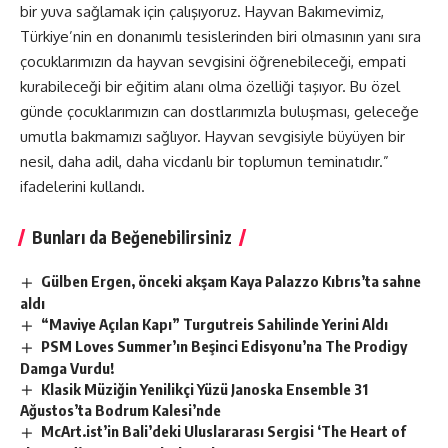
bir yuva sağlamak için çalışıyoruz. Hayvan Bakımevimiz,
Türkiye’nin en donanımlı tesislerinden biri olmasının yanı sıra
çocuklarımızın da hayvan sevgisini öğrenebileceği, empati
kurabileceği bir eğitim alanı olma özelliği taşıyor. Bu özel
günde çocuklarımızın can dostlarımızla buluşması, geleceğe
umutla bakmamızı sağlıyor. Hayvan sevgisiyle büyüyen bir
nesil, daha adil, daha vicdanlı bir toplumun teminatıdır.”
ifadelerini kullandı.
Bunları da Beğenebilirsiniz
Gülben Ergen, önceki akşam Kaya Palazzo Kıbrıs’ta sahne
aldı
“Maviye Açılan Kapı” Turgutreis Sahilinde Yerini Aldı
PSM Loves Summer’ın Beşinci Edisyonu’na The Prodigy
Damga Vurdu!
Klasik Müziğin Yenilikçi Yüzü Janoska Ensemble 31
Ağustos’ta Bodrum Kalesi’nde
McArt.ist’in Bali’deki Uluslararası Sergisi ‘The Heart of