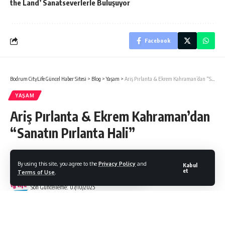
the Land’ Sanatseverlerle Buluşuyor
Facebook
Bodrum CityLife Güncel Haber Sitesi
>
Blog
>
Yaşam
>
Ariş Pırlanta & Ekrem Kahraman’dan “Sanatın Pırlanta Hali”
YAŞAM
Ariş Pırlanta & Ekrem Kahraman’dan
“Sanatın Pırlanta Hali”
By using this site, you agree to the
Privacy Policy
and
Kabul
et
Terms of Use
.
Bodrum Citylife
Son Güncelleme: 07/10/2025