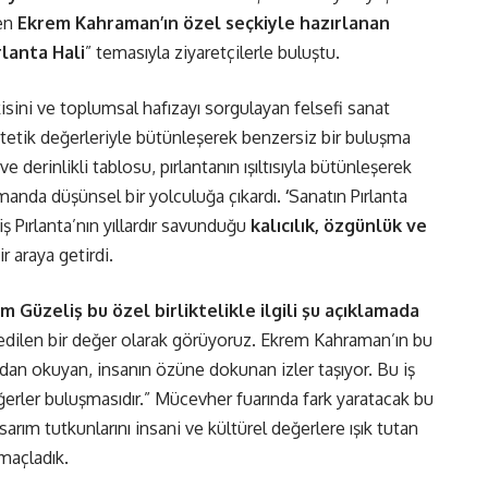
den
Ekrem Kahraman’ın özel seçkiyle hazırlanan
rlanta Hali
” temasıyla ziyaretçilerle buluştu.
isini ve toplumsal hafızayı sorgulayan felsefi sanat
e estetik değerleriyle bütünleşerek benzersiz bir buluşma
e derinlikli tablosu, pırlantanın ışıltısıyla bütünleşerek
zamanda düşünsel bir yolculuğa çıkardı.
‘
Sanatın Pırlanta
iş Pırlanta’nın yıllardır savunduğu
kalıcılık, özgünlük ve
r araya getirdi.
 Güzeliş bu özel birliktelikle ilgili şu açıklamada
ssedilen bir değer olarak görüyoruz. Ekrem Kahraman’ın bu
ydan okuyan, insanın özüne dokunan izler taşıyor. Bu iş
değerler buluşmasıdır.” Mücevher fuarında fark yaratacak bu
ım tutkunlarını insani ve kültürel değerlere ışık tutan
amaçladık.