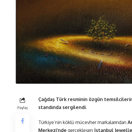
Çağdaş Türk resminin özgün temsilcileri
standında sergilendi.
Paylaş
Türkiye’nin köklü mücevher markalarından
Ar
Merkezi’nde
gerçekleşen
İstanbul Jewell