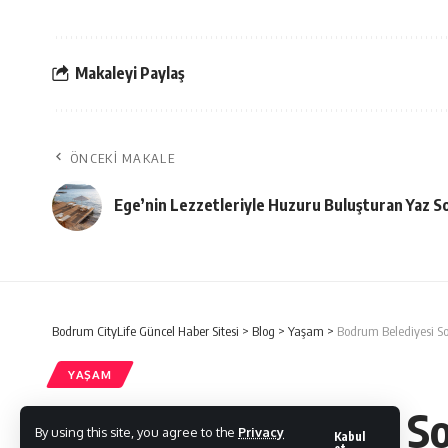
Makaleyi Paylaş
ÖNCEKI MAKALE
Ege’nin Lezzetleriyle Huzuru Buluşturan Yaz So
Bodrum CityLife Güncel Haber Sitesi
>
Blog
>
Yaşam
>
Bodrum Belediyesi So
YAŞAM
Bodrum Belediyesi So
By using this site, you agree to the
Privacy
Kabul