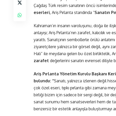
Çağdaş Türk resim sanatının öncü isimlerin
eserleri,
Ariş Pırlanta standında “
Sanatın Pı
Kahraman’ın insanın varoluşunu, doğa ile ilişk
anlayışı; Ariş Pırlanta’nın zarafet, kalıcılık v
yarattı. Sanatçının sembollerle örülü anlatımı v
ziyaretçilere yalnızca bir görsel değil, aynı 
Hali” ile meydana gelen bu özel birliktelik, Ar
zarafet
değerlerini sanatın evrensel diliyle bi
Ariş Pırlanta Yönetim Kurulu Başkanı Kerim
bulundu: “
Sanatı, yalnızca izlenen değil hi
çok özel eseri, tıpkı pırlanta gibi zamana me
birliği bizim için sadece bir sergi değil, bir 
sanat sunumu hem sanatseverleri hem de tasar
benzersiz bir estetik anlayışla buluşturmayı 