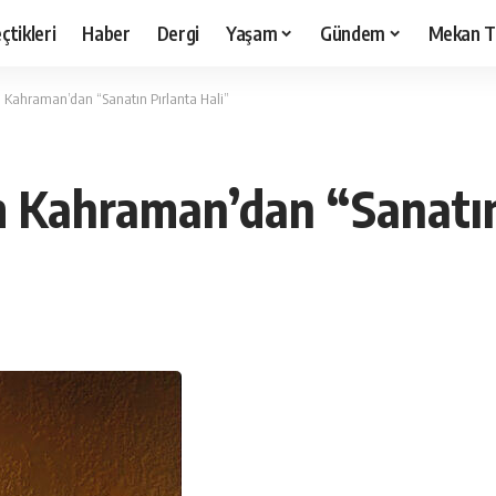
çtikleri
Haber
Dergi
Yaşam
Gündem
Mekan T
m Kahraman’dan “Sanatın Pırlanta Hali”
m Kahraman’dan “Sanatın