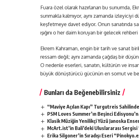
Fuara özel olarak hazırlanan bu sunumda, Ekr
sunmakla kalmıyor, aynı zamanda izleyiciyi
keşfetmeye davet ediyor. Onun sanatında sanki 
ışığını o her daim koruyan bir gelecek rehberi 
Ekrem Kahraman, engin bir tarih ve sanat biriki
ressam değil; aynı zamanda çağdaş bir düşünür
O nedenle eserleri, sanatın, kültürün ve insa
büyük dönüştürücü gücünün en somut ve berra
Bunları da Beğenebilirsiniz
“Maviye Açılan Kapı” Turgutreis Sahilinde 
PSM Loves Summer’ın Beşinci Edisyonu’n
Klasik Müziğin Yenilikçi Yüzü Janoska En
McArt.ist’in Bali’deki Uluslararası Sergi
Erika Silgoner’in Sıradışı Eseri “Pinokyo