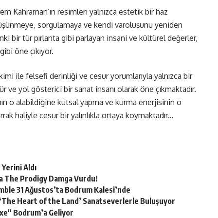
em Kahraman’ın resimleri yalnızca estetik bir haz
 düşünmeye, sorgulamaya ve kendi varoluşunu yeniden
bir tür pırlanta gibi parlayan insani ve kültürel değerler,
gibi öne çıkıyor.
mi ile felsefi derinliği ve cesur yorumlarıyla yalnızca bir
 ve yol gösterici bir sanat insanı olarak öne çıkmaktadır.
nın o alabildiğine kutsal yapma ve kurma enerjisinin o
k haliyle cesur bir yalınlıkla ortaya koymaktadır…
Yerini Aldı
a The Prodigy Damga Vurdu!
semble 31 Ağustos’ta Bodrum Kalesi’nde
si ‘The Heart of the Land’ Sanatseverlerle Buluşuyor
.exe” Bodrum’a Geliyor