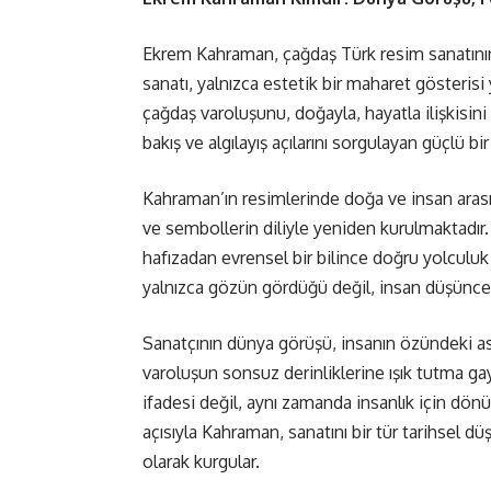
Ekrem Kahraman, çağdaş Türk resim sanatının 
sanatı, yalnızca estetik bir maharet gösteris
çağdaş varoluşunu, doğayla, hayatla ilişkisin
bakış ve algılayış açılarını sorgulayan güçlü bi
Kahraman’ın resimlerinde doğa ve insan arasın
ve sembollerin diliyle yeniden kurulmaktadır
hafızadan evrensel bir bilince doğru yolculu
yalnızca gözün gördüğü değil, insan düşüncesi
Sanatçının dünya görüşü, insanın özündeki asıl
varoluşun sonsuz derinliklerine ışık tutma gay
ifadesi değil, aynı zamanda insanlık için dö
açısıyla Kahraman, sanatını bir tür tarihsel 
olarak kurgular.