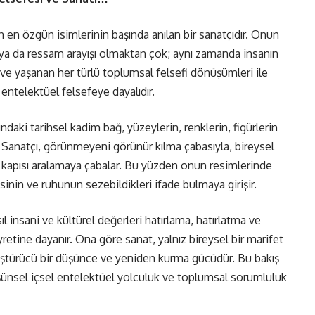
en özgün isimlerinin başında anılan bir sanatçıdır. Onun
i ya da ressam arayışı olmaktan çok; aynı zamanda insanın
i ve yaşanan her türlü toplumsal felsefi dönüşümleri ile
r entelektüel felsefeye dayalıdır.
daki tarihsel kadim bağ, yüzeylerin, renklerin, figürlerin
. Sanatçı, görünmeyeni görünür kılma çabasıyla, bireysel
k kapısı aralamaya çabalar. Bu yüzden onun resimlerinde
nin ve ruhunun sezebildikleri ifade bulmaya girişir.
 insani ve kültürel değerleri hatırlama, hatırlatma ve
retine dayanır. Ona göre sanat, yalnız bireysel bir marifet
nüştürücü bir düşünce ve yeniden kurma gücüdür. Bu bakış
düşünsel içsel entelektüel yolculuk ve toplumsal sorumluluk