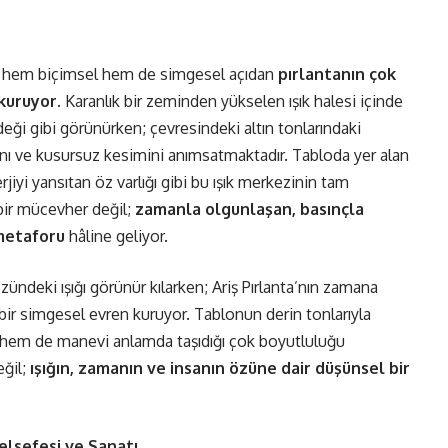
ri hem biçimsel hem de simgesel açıdan
pırlantanın çok
 kuruyor
. Karanlık bir zeminden yükselen ışık halesi içinde
eği gibi görünürken; çevresindeki altın tonlarındaki
ltısını ve kusursuz kesimini anımsatmaktadır. Tabloda yer alan
rjiyi yansıtan öz varlığı gibi bu ışık merkezinin tam
 bir mücevher değil;
zamanla olgunlaşan, basınçla
 metaforu
hâline geliyor.
ündeki ışığı görünür kılarken; Ariş Pırlanta’nın zamana
ir simgesel evren kuruyor. Tablonun derin tonlarıyla
di hem de manevi anlamda taşıdığı çok boyutluluğu
eğil;
ışığın, zamanın ve insanın özüne dair düşünsel bir
üşü, Felsefesi ve Sanatı…