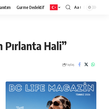
anıtım
Gurme Dedektif
Aa
 Pırlanta Hali”
Paylaş