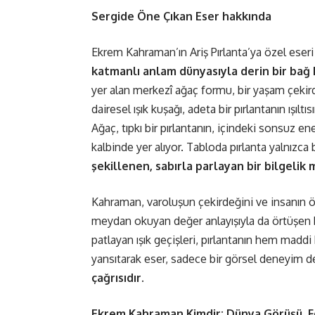
Sergide Öne Çıkan Eser hakkında
Ekrem Kahraman’ın Ariş Pırlanta’ya özel ese
katmanlı anlam dünyasıyla derin bir bağ
yer alan merkezî ağaç formu, bir yaşam çekird
dairesel ışık kuşağı, adeta bir pırlantanın ışı
Ağaç, tıpkı bir pırlantanın, içindeki sonsuz ene
kalbinde yer alıyor. Tabloda pırlanta yalnızca
şekillenen, sabırla parlayan bir bilgelik
Kahraman, varoluşun çekirdeğini ve insanın öz
meydan okuyan değer anlayışıyla da örtüşen b
patlayan ışık geçişleri, pırlantanın hem mad
yansıtarak eser, sadece bir görsel deneyim d
çağrısıdır.
Ekrem Kahraman Kimdir: Dünya Gör