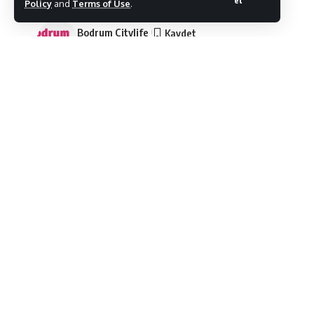
et
Policy
and
Terms of Use
.
Bodrum Citylife
Son Güncelleme: 07/10/2025