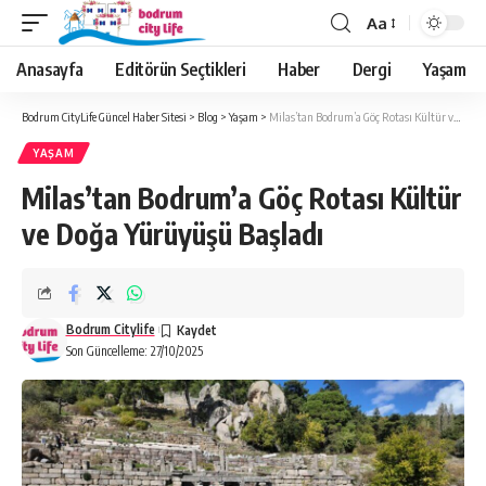
Aa
Anasayfa
Editörün Seçtikleri
Haber
Dergi
Yaşam
Bodrum CityLife Güncel Haber Sitesi
>
Blog
>
Yaşam
>
Milas’tan Bodrum’a Göç Rotası Kültür ve Doğa Yürüyüşü Başladı
YAŞAM
Milas’tan Bodrum’a Göç Rotası Kültür
ve Doğa Yürüyüşü Başladı
Bodrum Citylife
Son Güncelleme: 27/10/2025