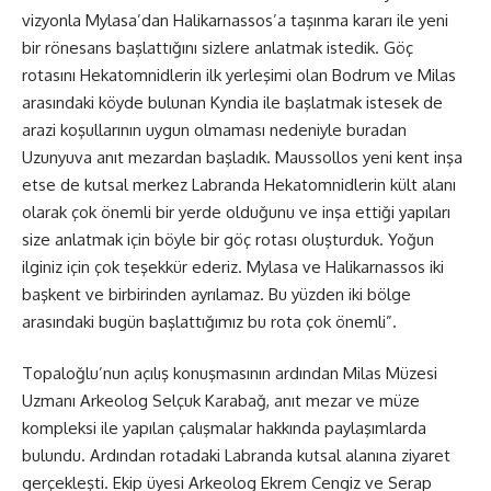
vizyonla Mylasa’dan Halikarnassos’a taşınma kararı ile yeni
bir rönesans başlattığını sizlere anlatmak istedik. Göç
rotasını Hekatomnidlerin ilk yerleşimi olan Bodrum ve Milas
arasındaki köyde bulunan Kyndia ile başlatmak istesek de
arazi koşullarının uygun olmaması nedeniyle buradan
Uzunyuva anıt mezardan başladık. Maussollos yeni kent inşa
etse de kutsal merkez Labranda Hekatomnidlerin kült alanı
olarak çok önemli bir yerde olduğunu ve inşa ettiği yapıları
size anlatmak için böyle bir göç rotası oluşturduk. Yoğun
ilginiz için çok teşekkür ederiz. Mylasa ve Halikarnassos iki
başkent ve birbirinden ayrılamaz. Bu yüzden iki bölge
arasındaki bugün başlattığımız bu rota çok önemli”.
Topaloğlu’nun açılış konuşmasının ardından Milas Müzesi
Uzmanı Arkeolog Selçuk Karabağ, anıt mezar ve müze
kompleksi ile yapılan çalışmalar hakkında paylaşımlarda
bulundu. Ardından rotadaki Labranda kutsal alanına ziyaret
gerçekleşti. Ekip üyesi Arkeolog Ekrem Cengiz ve Serap