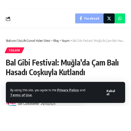
Facebook
Bodrum CityLife Güncel Haber Sitesi
>
Blog
>
Yaşam
>
Bal Gibi Festival: Muğla’da Çam Balı Hasadı Coşkuyla Kutlandı
YAŞAM
Bal Gibi Festival: Muğla’da Çam Balı
Hasadı Coşkuyla Kutlandı
By using this site, you agree to the
Privacy Policy
and
Kabul
et
Terms of Use
.
Bodrum Citylife
Son Güncelleme: 24/10/2025