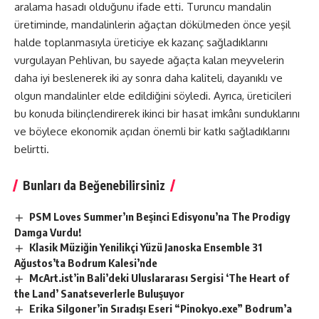
aralama hasadı olduğunu ifade etti. Turuncu mandalin
üretiminde, mandalinlerin ağaçtan dökülmeden önce yeşil
halde toplanmasıyla üreticiye ek kazanç sağladıklarını
vurgulayan Pehlivan, bu sayede ağaçta kalan meyvelerin
daha iyi beslenerek iki ay sonra daha kaliteli, dayanıklı ve
olgun mandalinler elde edildiğini söyledi. Ayrıca, üreticileri
bu konuda bilinçlendirerek ikinci bir hasat imkânı sunduklarını
ve böylece ekonomik açıdan önemli bir katkı sağladıklarını
belirtti.
Bunları da Beğenebilirsiniz
PSM Loves Summer’ın Beşinci Edisyonu’na The Prodigy
Damga Vurdu!
Klasik Müziğin Yenilikçi Yüzü Janoska Ensemble 31
Ağustos’ta Bodrum Kalesi’nde
McArt.ist’in Bali’deki Uluslararası Sergisi ‘The Heart of
the Land’ Sanatseverlerle Buluşuyor
Erika Silgoner’in Sıradışı Eseri “Pinokyo.exe” Bodrum’a