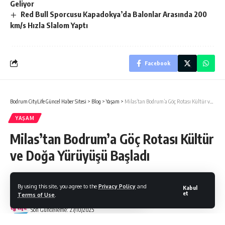
Geliyor
Red Bull Sporcusu Kapadokya’da Balonlar Arasında 200
km/s Hızla Slalom Yaptı
Facebook
Bodrum CityLife Güncel Haber Sitesi
>
Blog
>
Yaşam
>
Milas’tan Bodrum’a Göç Rotası Kültür ve Doğa Yürüyüşü Başladı
YAŞAM
Milas’tan Bodrum’a Göç Rotası Kültür
ve Doğa Yürüyüşü Başladı
By using this site, you agree to the
Privacy Policy
and
Kabul
et
Terms of Use
.
Bodrum Citylife
Son Güncelleme: 27/10/2025