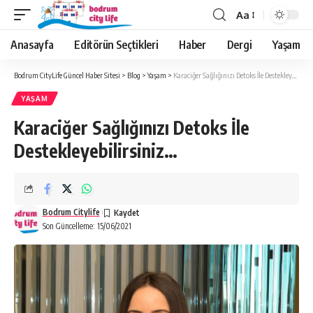
Aa
Anasayfa
Editörün Seçtikleri
Haber
Dergi
Yaşam
Bodrum CityLife Güncel Haber Sitesi
>
Blog
>
Yaşam
>
Karaciğer Sağlığınızı Detoks İle Destekleyebilirsiniz…
YAŞAM
Karaciğer Sağlığınızı Detoks İle
Destekleyebilirsiniz…
Bodrum Citylife
Son Güncelleme: 15/06/2021