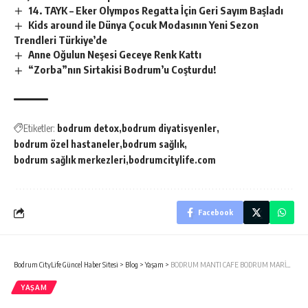
14. TAYK – Eker Olympos Regatta İçin Geri Sayım Başladı
Kids around ile Dünya Çocuk Modasının Yeni Sezon
Trendleri Türkiye’de
Anne Oğulun Neşesi Geceye Renk Kattı
“Zorba”nın Sirtakisi Bodrum’u Coşturdu!
Etiketler:
bodrum detox
bodrum diyatisyenler
bodrum özel hastaneler
bodrum sağlık
bodrum sağlık merkezleri
bodrumcitylife.com
Facebook
Bodrum CityLife Güncel Haber Sitesi
>
Blog
>
Yaşam
>
BODRUM MANTI CAFE BODRUM MARİNA’DA AÇILDI…
YAŞAM