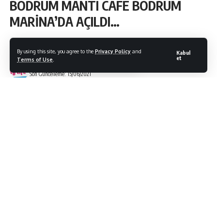
BODRUM MANTI CAFE BODRUM
MARİNA’DA AÇILDI…
By using this site, you agree to the
Privacy Policy
and
Kabul
et
Terms of Use
.
Bodrum Citylife
Son Güncelleme: 15/06/2021