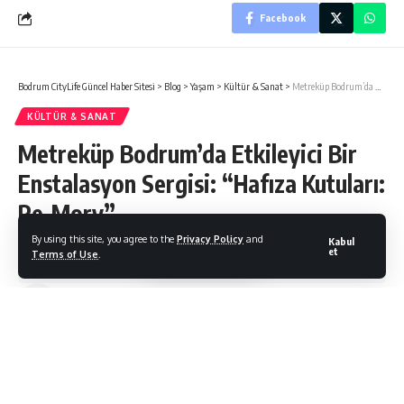
Facebook
Bodrum CityLife Güncel Haber Sitesi
>
Blog
>
Yaşam
>
Kültür & Sanat
>
Metreküp Bodrum’da Etkileyici Bir Enstalasyon Sergisi: “Hafıza Kutuları: Re-Mory”
KÜLTÜR & SANAT
Metreküp Bodrum’da Etkileyici Bir
Enstalasyon Sergisi: “Hafıza Kutuları:
Re-Mory”
By using this site, you agree to the
Privacy Policy
and
Kabul
et
Terms of Use
.
Bodrum Citylife
Son Güncelleme: 23/01/2025