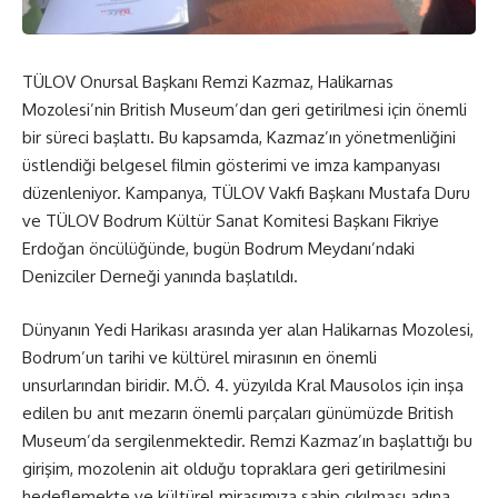
TÜLOV Onursal Başkanı Remzi Kazmaz, Halikarnas
Mozolesi’nin British Museum’dan geri getirilmesi için önemli
bir süreci başlattı. Bu kapsamda, Kazmaz’ın yönetmenliğini
üstlendiği belgesel filmin gösterimi ve imza kampanyası
düzenleniyor. Kampanya, TÜLOV Vakfı Başkanı Mustafa Duru
ve TÜLOV Bodrum Kültür Sanat Komitesi Başkanı Fikriye
Erdoğan öncülüğünde, bugün Bodrum Meydanı’ndaki
Denizciler Derneği yanında başlatıldı.
Dünyanın Yedi Harikası
arasında yer alan Halikarnas Mozolesi,
Bodrum’un tarihi ve kültürel mirasının en önemli
unsurlarından biridir. M.Ö. 4. yüzyılda Kral Mausolos için inşa
edilen bu anıt mezarın önemli parçaları günümüzde British
Museum’da sergilenmektedir. Remzi Kazmaz’ın başlattığı bu
girişim, mozolenin ait olduğu topraklara geri getirilmesini
hedeflemekte ve kültürel mirasımıza sahip çıkılması adına