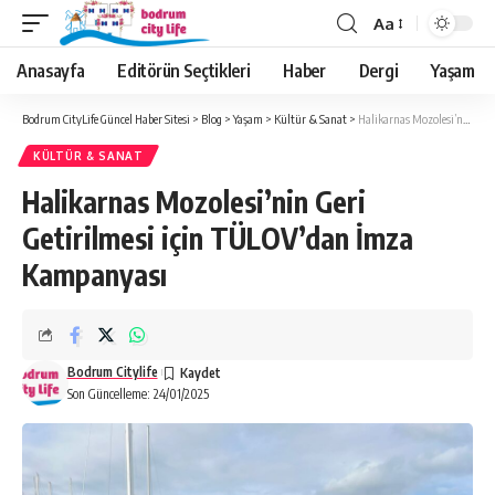
Aa
Anasayfa
Editörün Seçtikleri
Haber
Dergi
Yaşam
Bodrum CityLife Güncel Haber Sitesi
>
Blog
>
Yaşam
>
Kültür & Sanat
>
Halikarnas Mozolesi’nin Geri Getirilmesi için TÜLOV’dan İmza Kampanyası
KÜLTÜR & SANAT
Halikarnas Mozolesi’nin Geri
Getirilmesi için TÜLOV’dan İmza
Kampanyası
Bodrum Citylife
Son Güncelleme: 24/01/2025