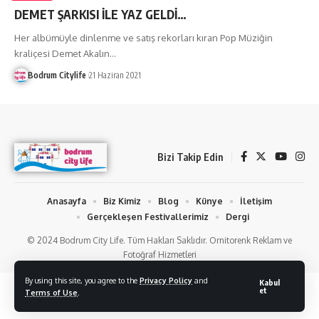
DEMET ŞARKISI İLE YAZ GELDİ…
Her albümüyle dinlenme ve satış rekorları kıran Pop Müziğin
kraliçesi Demet Akalın
…
Bodrum Citylife
21 Haziran 2021
Bizi Takip Edin
Anasayfa
Biz Kimiz
Blog
Künye
İletişim
Gerçekleşen Festivallerimiz
Dergi
© 2024 Bodrum City Life. Tüm Hakları Saklıdır. Ornitorenk Reklam ve
Fotoğraf Hizmetleri
By using this site, you agree to the
Privacy Policy
and
Kabul
et
Terms of Use
.