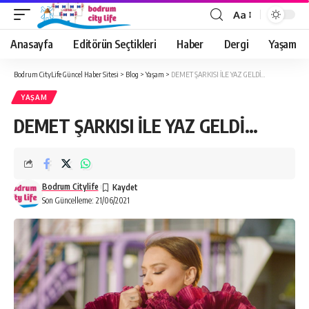
Aa
Anasayfa
Editörün Seçtikleri
Haber
Dergi
Yaşam
Bodrum CityLife Güncel Haber Sitesi
>
Blog
>
Yaşam
>
DEMET ŞARKISI İLE YAZ GELDİ…
YAŞAM
DEMET ŞARKISI İLE YAZ GELDİ…
Bodrum Citylife
Son Güncelleme: 21/06/2021