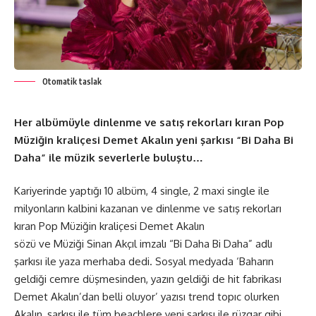
Otomatik taslak
Her albümüyle dinlenme ve satış rekorları kıran Pop
Müziğin kraliçesi Demet Akalın yeni şarkısı “Bi Daha Bi
Daha” ile müzik severlerle buluştu…
Kariyerinde yaptığı 10 albüm, 4 single, 2 maxi single ile
milyonların kalbini kazanan ve dinlenme ve satış rekorları
kıran Pop Müziğin kraliçesi Demet Akalın
sözü ve Müziği Sinan Akçıl imzalı “Bi Daha Bi Daha” adlı
şarkısı ile yaza merhaba dedi. Sosyal medyada ‘Baharın
geldiği cemre düşmesinden, yazın geldiği de hit fabrikası
Demet Akalın’dan belli oluyor’ yazısı trend topıc olurken
Akalın, şarkısı ile tüm beachlere yeni şarkısı ile rüzgar gibi