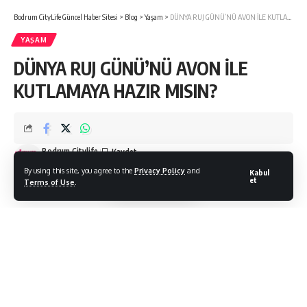
Bodrum CityLife Güncel Haber Sitesi
>
Blog
>
Yaşam
>
DÜNYA RUJ GÜNÜ’NÜ AVON İLE KUTLAMAYA HAZIR MISIN?
YAŞAM
DÜNYA RUJ GÜNÜ’NÜ AVON İLE
KUTLAMAYA HAZIR MISIN?
Bodrum Citylife
Son Güncelleme: 21/06/2021
By using this site, you agree to the
Privacy Policy
and
Kabul
et
Terms of Use
.