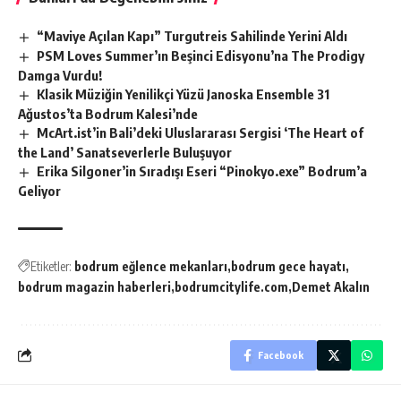
“Maviye Açılan Kapı” Turgutreis Sahilinde Yerini Aldı
PSM Loves Summer’ın Beşinci Edisyonu’na The Prodigy
Damga Vurdu!
Klasik Müziğin Yenilikçi Yüzü Janoska Ensemble 31
Ağustos’ta Bodrum Kalesi’nde
McArt.ist’in Bali’deki Uluslararası Sergisi ‘The Heart of
the Land’ Sanatseverlerle Buluşuyor
Erika Silgoner’in Sıradışı Eseri “Pinokyo.exe” Bodrum’a
Geliyor
Etiketler:
bodrum eğlence mekanları
bodrum gece hayatı
bodrum magazin haberleri
bodrumcitylife.com
Demet Akalın
Facebook