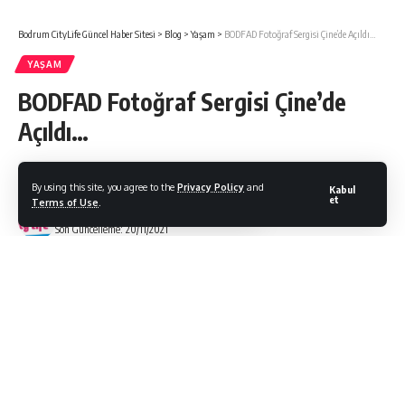
Bodrum CityLife Güncel Haber Sitesi
>
Blog
>
Yaşam
>
BODFAD Fotoğraf Sergisi Çine’de Açıldı…
YAŞAM
BODFAD Fotoğraf Sergisi Çine’de
Açıldı…
By using this site, you agree to the
Privacy Policy
and
Kabul
et
Terms of Use
.
Bodrum Citylife
Son Güncelleme: 20/11/2021