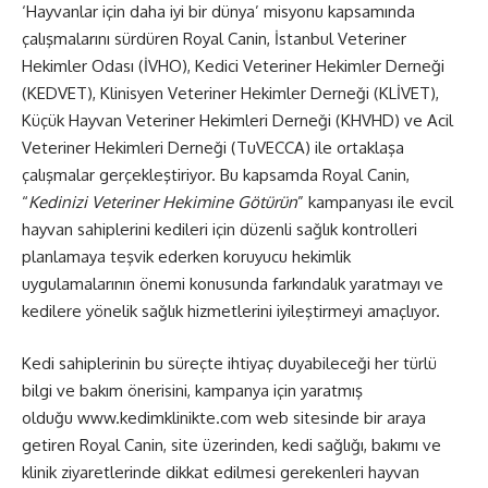
‘Hayvanlar için daha iyi bir dünya’ misyonu kapsamında
çalışmalarını sürdüren Royal Canin, İstanbul Veteriner
Hekimler Odası (İVHO), Kedici Veteriner Hekimler Derneği
(KEDVET), Klinisyen Veteriner Hekimler Derneği (KLİVET),
Küçük Hayvan Veteriner Hekimleri Derneği (KHVHD) ve Acil
Veteriner Hekimleri Derneği (TuVECCA) ile ortaklaşa
çalışmalar gerçekleştiriyor. Bu kapsamda Royal Canin,
“
Kedinizi Veteriner Hekimine Götürün
” kampanyası ile evcil
hayvan sahiplerini kedileri için düzenli sağlık kontrolleri
planlamaya teşvik ederken koruyucu hekimlik
uygulamalarının önemi konusunda farkındalık yaratmayı ve
kedilere yönelik sağlık hizmetlerini iyileştirmeyi amaçlıyor.
Kedi sahiplerinin bu süreçte ihtiyaç duyabileceği her türlü
bilgi ve bakım önerisini, kampanya için yaratmış
olduğu
www.kedimklinikte.com
web sitesinde bir araya
getiren Royal Canin, site üzerinden, kedi sağlığı, bakımı ve
klinik ziyaretlerinde dikkat edilmesi gerekenleri hayvan