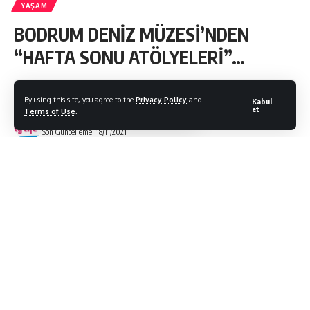
YAŞAM
BODRUM DENİZ MÜZESİ’NDEN
“HAFTA SONU ATÖLYELERİ”…
By using this site, you agree to the
Privacy Policy
and
Kabul
et
Terms of Use
.
Bodrum Citylife
Son Güncelleme: 18/11/2021