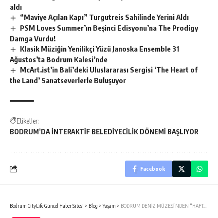
aldı
“Maviye Açılan Kapı” Turgutreis Sahilinde Yerini Aldı
PSM Loves Summer’ın Beşinci Edisyonu’na The Prodigy
Damga Vurdu!
Klasik Müziğin Yenilikçi Yüzü Janoska Ensemble 31
Ağustos’ta Bodrum Kalesi’nde
McArt.ist’in Bali’deki Uluslararası Sergisi ‘The Heart of
the Land’ Sanatseverlerle Buluşuyor
Etiketler:
BODRUM’DA İNTERAKTİF BELEDİYECİLİK DÖNEMİ BAŞLIYOR
Facebook
Bodrum CityLife Güncel Haber Sitesi
>
Blog
>
Yaşam
>
BODRUM DENİZ MÜZESİ’NDEN “HAFTA SONU ATÖLYELERİ”…