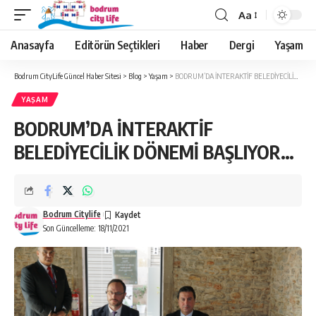
Aa
Anasayfa
Editörün Seçtikleri
Haber
Dergi
Yaşam
Bodrum CityLife Güncel Haber Sitesi
>
Blog
>
Yaşam
>
BODRUM’DA İNTERAKTİF BELEDİYECİLİK DÖNEMİ BAŞLIYOR…
YAŞAM
BODRUM’DA İNTERAKTİF
BELEDİYECİLİK DÖNEMİ BAŞLIYOR…
Bodrum Citylife
Son Güncelleme: 18/11/2021