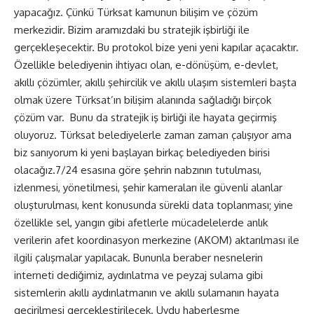
yapacağız. Çünkü Türksat kamunun bilişim ve çözüm
merkezidir. Bizim aramızdaki bu stratejik işbirliği ile
gerçekleşecektir. Bu protokol bize yeni yeni kapılar açacaktır.
Özellikle belediyenin ihtiyacı olan, e-dönüşüm, e-devlet,
akıllı çözümler, akıllı şehircilik ve akıllı ulaşım sistemleri başta
olmak üzere Türksat’ın bilişim alanında sağladığı birçok
çözüm var. Bunu da stratejik iş birliği ile hayata geçirmiş
oluyoruz. Türksat belediyelerle zaman zaman çalışıyor ama
biz sanıyorum ki yeni başlayan birkaç belediyeden birisi
olacağız.7/24 esasına göre şehrin nabzının tutulması,
izlenmesi, yönetilmesi, şehir kameraları ile güvenli alanlar
oluşturulması, kent konusunda sürekli data toplanması; yine
özellikle sel, yangın gibi afetlerle mücadelelerde anlık
verilerin afet koordinasyon merkezine (AKOM) aktarılması ile
ilgili çalışmalar yapılacak. Bununla beraber nesnelerin
interneti dediğimiz, aydınlatma ve peyzaj sulama gibi
sistemlerin akıllı aydınlatmanın ve akıllı sulamanın hayata
geçirilmesi gerçekleştirilecek. Uydu haberleşme