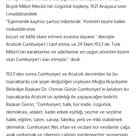
Büyük Millet Meclisi’nin özgürlük haykırışı, 1921 Anayasa’sının
1.maddesindeki
“Egemenlik kayıtsız şartsız milletindir. Yönetim biçimi halkın
mukadderatını
bizzat ve bilfiil idare etmesi esasına dayanır.” ilkesiyle
Atatürk Cumhuriyet’i tarif etmiş ve 29 Ekim 1923’de Türk
Milleti’nin karakterine ve adetlerine en uygun yönetim biçimi
olan Cumhuriyet’i ilan etmiştir.” dedi.
1923’den sonra Cumhuriyet ve Atatürk devrimleri ile bu
topraklarda çok şeyin değiştiğini söyleyen Muğla Büyükşehir
Belediye Başkanı Dr. Osman Gürün Cumhuriyet’in ilelebet bu
topraklarda Atatürk’ün aydınlığı ile yaşayacağını belirtti.
Başkan Gürün; “Cumhuriyet, halk, hür irade, özgürlük,
demokrasi, adalet, kadın erkek eşitliği, seçme ve seçilme
hakkı, eğitim, tarım, sanayi, fabrika, yerli ve milli olabilmek
demektir. Cumhuriyet fikri, irfanı ve vicdanı hür nesillerle çağa
ayak uydurmak ve ülkemizi çağdaş medeniyetler seviyesinin