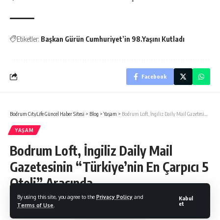
Etiketler:
Başkan Gürün Cumhuriyet’in 98.Yaşını Kutladı
Facebook
Bodrum CityLife Güncel Haber Sitesi
>
Blog
>
Yaşam
>
Bodrum Loft, İngiliz Daily Mail Gazetesinin “Türkiye’nin En Çarpıcı 5 Oteli” Arasında…
YAŞAM
Bodrum Loft, İngiliz Daily Mail
Gazetesinin “Türkiye’nin En Çarpıcı 5
Oteli” Arasında…
By using this site, you agree to the
Privacy Policy
and
Kabul
et
Terms of Use
.