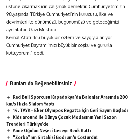
üstüne çıkarmak için çalışmak demektir. Cumhuriyeti’mizin
98.yaşında Türkiye Cumhuriyeti’nin kurucusu, ilke ve
devrimleri ile dünümüzü, bugünümüzü ve geleceğimizi
aydınlatan Gazi Mustafa
Kemal Atatürk’ü büyük bir özlem ve saygıyla anıyor,
Cumhuriyet Bayramı’mızı büyük bir coşku ve gururla
kutluyorum.” dedi.
Bunları da Beğenebilirsiniz
Red Bull Sporcusu Kapadokya’da Balonlar Arasında 200
km/s Hızla Slalom Yaptı
14. TAYK – Eker Olympos Regatta İçin Geri Sayım Başladı
Kids around ile Dünya Çocuk Modasının Yeni Sezon
Trendleri Türkiye’de
Anne Oğulun Neşesi Geceye Renk Kattı
“Zorba”nın Sirtakisi Bodrum’u Coşturdu!