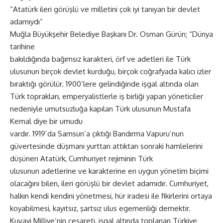
“Atatürk ileri görüşlü ve milletini çok iyi tanıyan bir devlet
adamıydı”
Muğla Büyükşehir Belediye Başkanı Dr. Osman Gürün; “Dünya
tarihine
bakıldığında bağımsız karakteri, örf ve adetleri ile Türk
ulusunun birçok devlet kurduğu, birçok coğrafyada kalıcı izler
bıraktığı görülür. 1900’lere gelindiğinde işgal altında olan
Türk toprakları, emperyalistlerle iş birliği yapan yöneticiler
nedeniyle umutsuzluğa kapılan Türk ulusunun Mustafa
Kemal diye bir umudu
vardır. 1919’da Samsun’a çıktığı Bandırma Vapuru’nun
güvertesinde düşmanı yurttan attıktan sonraki hamlelerini
düşünen Atatürk, Cumhuriyet rejiminin Türk
ulusunun adetlerine ve karakterine en uygun yönetim biçimi
olacağını bilen, ileri görüşlü bir devlet adamıdır. Cumhuriyet,
halkın kendi kendini yönetmesi, hür iradesi ile fikirlerini ortaya
koyabilmesi, kayıtsız, şartsız ulus egemenliği demektir.
Kuvayi Milliye’nin cesareti, işgal altında toplanan Türkiye