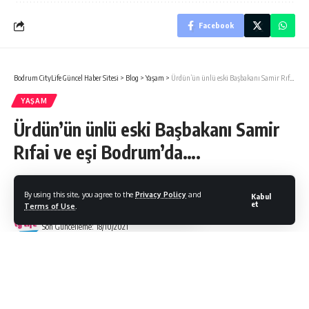
Facebook
Bodrum CityLife Güncel Haber Sitesi
>
Blog
>
Yaşam
>
Ürdün’ün ünlü eski Başbakanı Samir Rıfai ve eşi Bodrum’da….
YAŞAM
Ürdün’ün ünlü eski Başbakanı Samir
Rıfai ve eşi Bodrum’da….
By using this site, you agree to the
Privacy Policy
and
Kabul
et
Terms of Use
.
Bodrum Citylife
Son Güncelleme: 18/10/2021