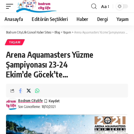
Aa
Anasayfa
Editörün Seçtikleri
Haber
Dergi
Yaşam
Bodrum CityLife Güncel Haber Sitesi
>
Blog
>
Yaşam
>
Arena Aquamasters Yüzme Şampiyonası 23-24 Ekim’de Göcek’te…
YAŞAM
Arena Aquamasters Yüzme
Şampiyonası 23-24
Ekim’de Göcek’te…
Bodrum Citylife
Son Güncelleme: 18/10/2021