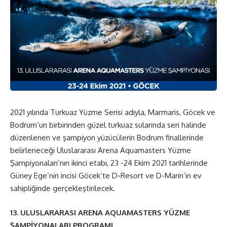
2021 yılında Turkuaz Yüzme Serisi adıyla, Marmaris, Göcek ve
Bodrum
’
un birbirinden güzel turkuaz sularında seri halinde
düzenlenen ve şampiyon yüzücülerin Bodrum finallerinde
belirleneceği Uluslararası Arena Aquamasters Yüzme
Şampiyonaları’nın ikinci etabı, 23 -24 Ekim 2021 tarihlerinde
Güney Ege
’
nin incisi Göcek
’
te D-Resort ve D-Marin
’
in ev
sahipliğinde gerçekleştirilecek.
13. ULUSLARARASI ARENA AQUAMASTERS YÜ
ZME
Ş
AMP
İYONALARI PROGRAMI