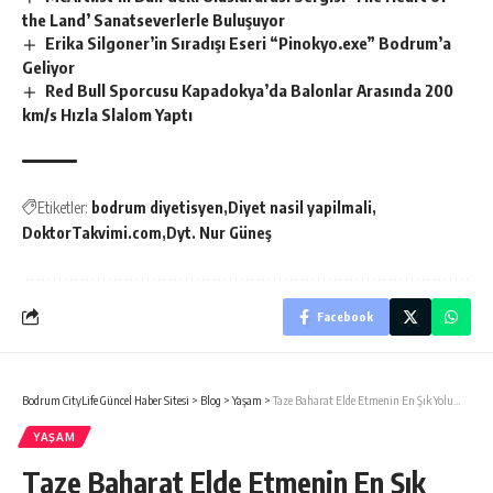
the Land’ Sanatseverlerle Buluşuyor
Erika Silgoner’in Sıradışı Eseri “Pinokyo.exe” Bodrum’a
Geliyor
Red Bull Sporcusu Kapadokya’da Balonlar Arasında 200
km/s Hızla Slalom Yaptı
Etiketler:
bodrum diyetisyen
Diyet nasil yapilmali
DoktorTakvimi.com
Dyt. Nur Güneş
Facebook
Bodrum CityLife Güncel Haber Sitesi
>
Blog
>
Yaşam
>
Taze Baharat Elde Etmenin En Şık Yolu…
YAŞAM
Taze Baharat Elde Etmenin En Şık