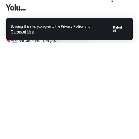
Yolu…
By using this site, you agree to the
Privacy Policy
and
Kabul
et
Terms of Use
.
Bodrum Citylife
Son Güncelleme: 02/11/2021