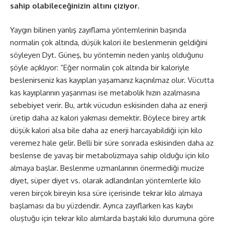
sahip olabileceğinizin altını çiziyor.
Yaygın bilinen yanlış zayıflama yöntemlerinin başında
normalin çok altında, düşük kalori ile beslenmenin geldiğini
söyleyen Dyt. Güneş, bu yöntemin neden yanlış olduğunu
şöyle açıklıyor: “Eğer normalin çok altında bir kaloriyle
beslenirseniz kas kayıpları yaşamanız kaçınılmaz olur. Vücutta
kas kayıplarının yaşanması ise metabolik hızın azalmasına
sebebiyet verir. Bu, artık vücudun eskisinden daha az enerji
üretip daha az kalori yakması demektir. Böylece birey artık
düşük kalori alsa bile daha az enerji harcayabildiği için kilo
veremez hale gelir. Belli bir süre sonrada eskisinden daha az
beslense de yavaş bir metabolizmaya sahip olduğu için kilo
almaya başlar. Beslenme uzmanlarının önermediği mucize
diyet, süper diyet vs. olarak adlandırılan yöntemlerle kilo
veren birçok bireyin kısa süre içerisinde tekrar kilo almaya
başlaması da bu yüzdendir. Ayrıca zayıflarken kas kaybı
oluştuğu için tekrar kilo alımlarda baştaki kilo durumuna göre