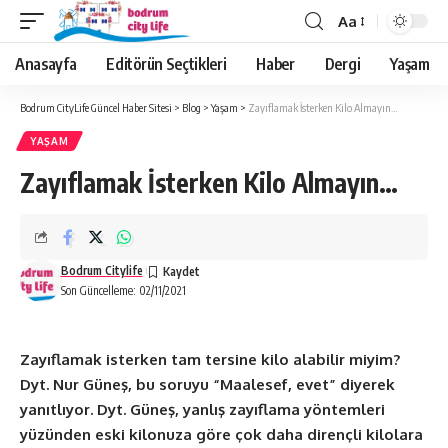
Aa
Anasayfa
Editörün Seçtikleri
Haber
Dergi
Yaşam
Bodrum CityLife Güncel Haber Sitesi
>
Blog
>
Yaşam
>
Zayıflamak İsterken Kilo Almayın…
YAŞAM
Zayıflamak İsterken Kilo Almayın…
Bodrum Citylife
Son Güncelleme: 02/11/2021
Zayıflamak isterken tam tersine kilo alabilir miyim?
Dyt. Nur Güneş, bu soruyu “Maalesef, evet” diyerek
yanıtlıyor. Dyt. Güneş, yanlış zayıflama yöntemleri
yüzünden eski kilonuza göre çok daha dirençli kilolara