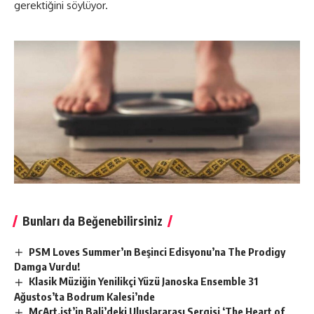
gerektiğini söylüyor.
Bunları da Beğenebilirsiniz
PSM Loves Summer’ın Beşinci Edisyonu’na The Prodigy
Damga Vurdu!
Klasik Müziğin Yenilikçi Yüzü Janoska Ensemble 31
Ağustos’ta Bodrum Kalesi’nde
McArt.ist’in Bali’deki Uluslararası Sergisi ‘The Heart of