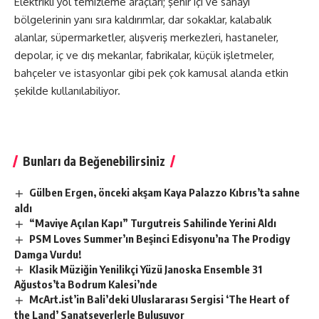
Elektrikli yol temizleme araçları; şehir içi ve sanayi
bölgelerinin yanı sıra kaldırımlar, dar sokaklar, kalabalık
alanlar, süpermarketler, alışveriş merkezleri, hastaneler,
depolar, iç ve dış mekanlar, fabrikalar, küçük işletmeler,
bahçeler ve istasyonlar gibi pek çok kamusal alanda etkin
şekilde kullanılabiliyor.
Bunları da Beğenebilirsiniz
Gülben Ergen, önceki akşam Kaya Palazzo Kıbrıs’ta sahne
aldı
“Maviye Açılan Kapı” Turgutreis Sahilinde Yerini Aldı
PSM Loves Summer’ın Beşinci Edisyonu’na The Prodigy
Damga Vurdu!
Klasik Müziğin Yenilikçi Yüzü Janoska Ensemble 31
Ağustos’ta Bodrum Kalesi’nde
McArt.ist’in Bali’deki Uluslararası Sergisi ‘The Heart of
the Land’ Sanatseverlerle Buluşuyor