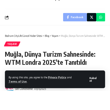
Facebook
Bodrum CityLife Güncel Haber Sitesi
>
Blog
>
Yaşam
>
Muğla, Dünya Turizm Sahnesinde: WTM Londra 2025’te Tanıtıldı
YAŞAM
Muğla, Dünya Turizm Sahnesinde:
WTM Londra 2025’te Tanıtıldı
By using this site, you agree to the
Privacy Policy
and
Kabul
et
Terms of Use
.
Bodrum Citylife
Son Güncelleme: 05/11/2025