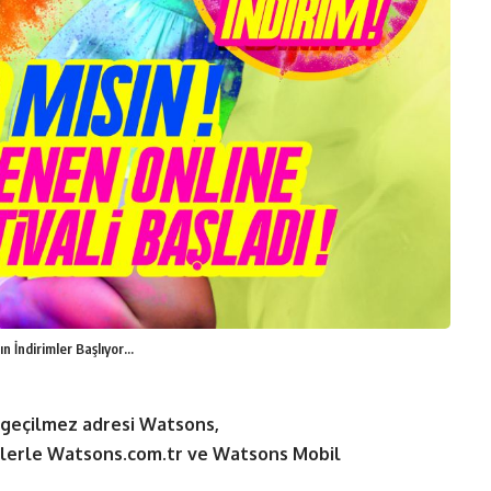
ın İndirimler Başlıyor…
azgeçilmez adresi Watsons,
mlerle
Watsons.com.tr
ve Watsons Mobil