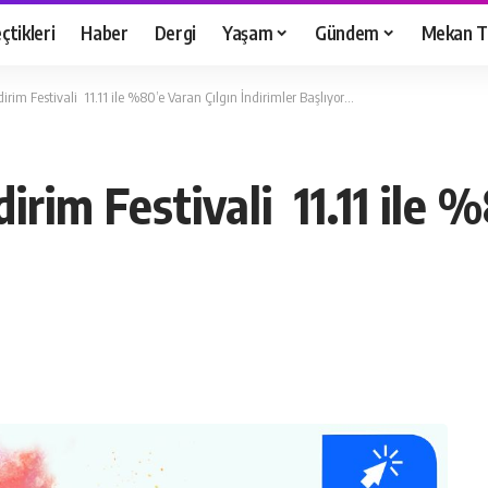
çtikleri
Haber
Dergi
Yaşam
Gündem
Mekan T
irim Festivali 11.11 ile %80’e Varan Çılgın İndirimler Başlıyor…
irim Festivali 11.11 ile 