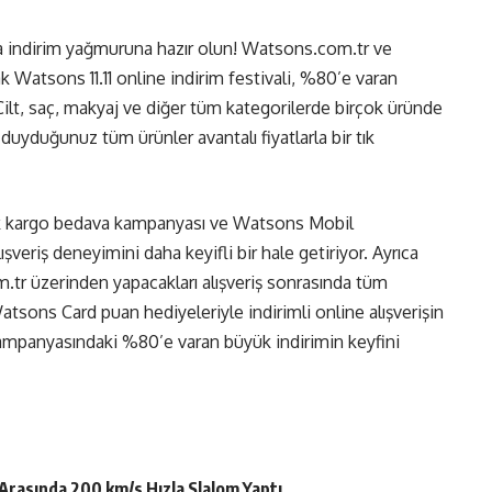
la indirim yağmuruna hazır olun!
Watsons.com.tr
ve
Watsons 11.11 online indirim festivali, %80’e varan
! Cilt, saç, makyaj ve diğer tüm kategorilerde birçok üründe
duyduğunuz tüm ürünler avantalı fiyatlarla bir tık
ak kargo bedava kampanyası ve Watsons Mobil
şveriş deneyimini daha keyifli bir hale getiriyor. Ayrıca
.tr
üzerinden yapacakları alışveriş sonrasında tüm
sons Card puan hediyeleriyle indirimli online alışverişin
 kampanyasındaki %80’e varan büyük indirimin keyfini
Arasında 200 km/s Hızla Slalom Yaptı