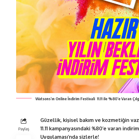
Watsons’ın Online İndirim Festivali 11.11 ile %80’e Varan Çılg
Güzellik, kişisel bakım ve kozmetiğin v
11.11 kampanyasındaki %80’e varan indiri
Paylaş
Uygulaması’nda sizlerle!