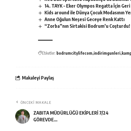
14. TAYK – Eker Olympos Regatta İçin Geri
Kids around ile Dünya Çocuk Modasının Ye
Anne Oğulun Neşesi Geceye Renk Kattı
“Zorba”nın Sirtakisi Bodrum’u Coşturdu!
Etiketler:
bodrumcitylifecom
indirimgunleri
kam
Makaleyi Paylaş
ÖNCEKI MAKALE
ZABITA MÜDÜRLÜĞÜ EKİPLERİ 7/24
GÖREVDE…