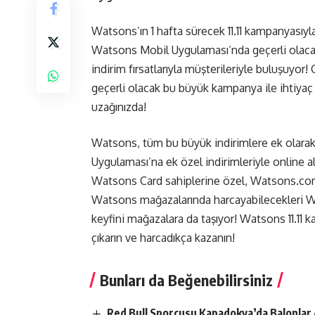
Watsons’ın 1 hafta sürecek 11.11 kampanyasıy
Watsons Mobil Uygulaması’nda geçerli olacak 
indirim fırsatlarıyla müşterileriyle buluşuyor
geçerli olacak bu büyük kampanya ile ihtiyaç 
uzağınızda!
Watsons, tüm bu büyük indirimlere ek olar
Uygulaması’na ek özel indirimleriyle online alı
Watsons Card sahiplerine özel,
Watsons.com
Watsons mağazalarında harcayabilecekleri Wat
keyfini mağazalara da taşıyor! Watsons 11.11
çıkarın ve harcadıkça kazanın!
Bunları da Beğenebilirsiniz
Red Bull Sporcusu Kapadokya’da Balonlar 