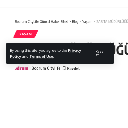
Bodrum CityLife Güncel Haber Sitesi
>
Blog
>
Yaşam
>
ZABITA MÜDÜRLÜĞÜ 
YAŞAM
ZABITA MÜDÜRLÜĞÜ
By using this site, you agree to the
Privacy
Kabul
et
Policy
and
Terms of Use
.
Bodrum Citylife
Son Güncelleme: 05/11/2021