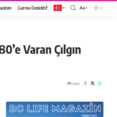
anıtım
Gurme Dedektif
Aa
%80’e Varan Çılgın
Paylaş