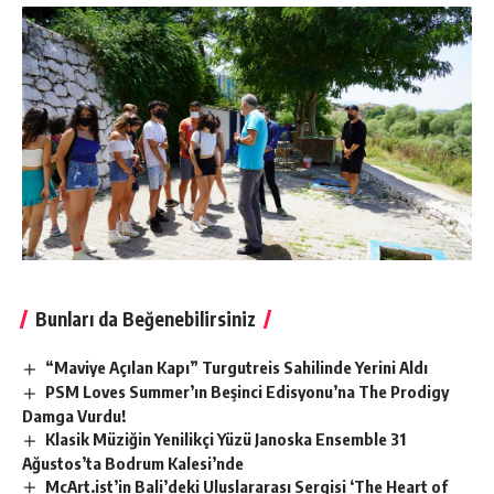
Bunları da Beğenebilirsiniz
“Maviye Açılan Kapı” Turgutreis Sahilinde Yerini Aldı
PSM Loves Summer’ın Beşinci Edisyonu’na The Prodigy
Damga Vurdu!
Klasik Müziğin Yenilikçi Yüzü Janoska Ensemble 31
Ağustos’ta Bodrum Kalesi’nde
McArt.ist’in Bali’deki Uluslararası Sergisi ‘The Heart of