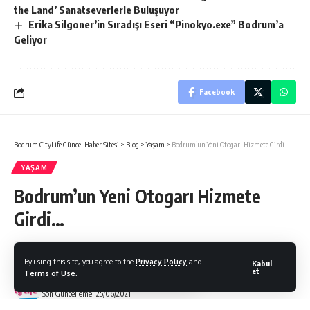
the Land’ Sanatseverlerle Buluşuyor
Erika Silgoner’in Sıradışı Eseri “Pinokyo.exe” Bodrum’a
Geliyor
Facebook
Bodrum CityLife Güncel Haber Sitesi
>
Blog
>
Yaşam
>
Bodrum’un Yeni Otogarı Hizmete Girdi…
YAŞAM
Bodrum’un Yeni Otogarı Hizmete
Girdi…
By using this site, you agree to the
Privacy Policy
and
Kabul
et
Terms of Use
.
Bodrum Citylife
Son Güncelleme: 25/06/2021