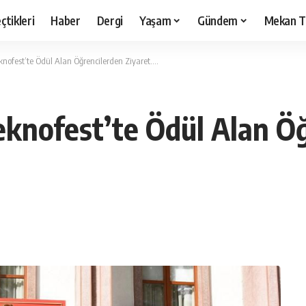
çtikleri
Haber
Dergi
Yaşam
Gündem
Mekan T
knofest’te Ödül Alan Öğrencilerden Ziyaret….
Teknofest’te Ödül Alan Ö