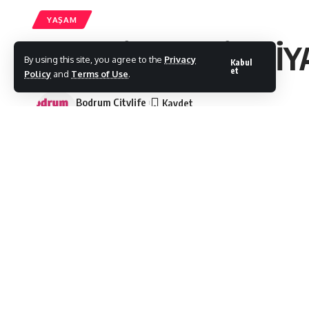
YAŞAM
BELEDİYE ŞEHİR Tİ
By using this site, you agree to the
Privacy
Kabul
et
Policy
and
Terms of Use
.
Bodrum Citylife
Son Güncelleme: 05/10/2021