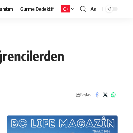
anıtım
Gurme Dedektif
Aa
ğrencilerden
Paylaş