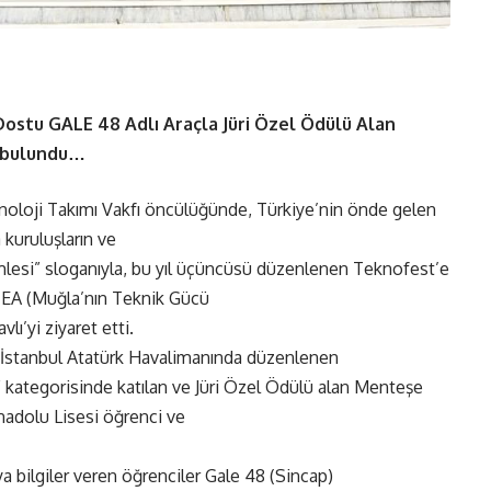
Dostu GALE 48 Adlı Araçla Jüri Özel Ödülü
Alan
e bulundu…
knoloji Takımı Vakfı öncülüğünde, Türkiye’nin önde gelen
 kuruluşların ve
hamlesi” sloganıyla, bu yıl üçüncüsü düzenlenen Teknofest’e
G EA (Muğla’nın Teknik Gücü
lı’yi ziyaret etti.
nda İstanbul Atatürk Havalimanında düzenlenen
r” kategorisinde katılan ve Jüri Özel Ödülü alan Menteşe
nadolu Lisesi öğrenci ve
ya bilgiler veren öğrenciler Gale 48 (Sincap)