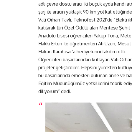
adlı çevre dostu aracı iki buçuk ayda kendi atöl
şarj ile aracın yaklaşık 90 km yol kat ettiğind
Vali Orhan Tavlı, Teknofest 2021’de “Elektrik
katılarak Jüri Özel Ödülü alan Menteşe Şehit
Anadolu Lisesi öğrencileri Yakup Tuna, Mete
Hakkı Erten ile öğretmenleri Ali Uzun, Mesu
Hakan Karahisar’a hediyelerini takdim etti.
Öğrencileri başarılarından kutlayan Vali Orhan 
projeler geliştirdiler. Hepsini yürekten kutl
bu başarılarında emekleri bulunan anne ve baba
Eğitim Müdürlüğümüz yetkililerini tebrik ediy
diliyorum” dedi.