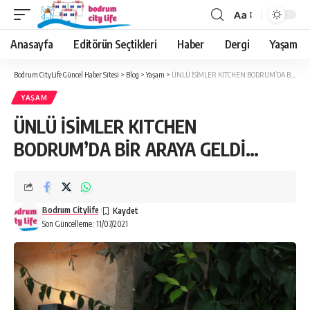
Aa
Anasayfa
Editörün Seçtikleri
Haber
Dergi
Yaşam
Bodrum CityLife Güncel Haber Sitesi
>
Blog
>
Yaşam
>
ÜNLÜ İSİMLER KITCHEN BODRUM’DA BİR ARAYA GELDİ…
YAŞAM
ÜNLÜ İSİMLER KITCHEN
BODRUM’DA BİR ARAYA GELDİ…
Bodrum Citylife
Son Güncelleme: 11/07/2021