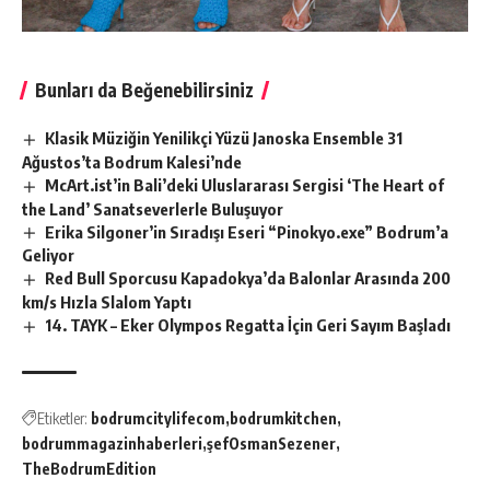
Bunları da Beğenebilirsiniz
Klasik Müziğin Yenilikçi Yüzü Janoska Ensemble 31
Ağustos’ta Bodrum Kalesi’nde
McArt.ist’in Bali’deki Uluslararası Sergisi ‘The Heart of
the Land’ Sanatseverlerle Buluşuyor
Erika Silgoner’in Sıradışı Eseri “Pinokyo.exe” Bodrum’a
Geliyor
Red Bull Sporcusu Kapadokya’da Balonlar Arasında 200
km/s Hızla Slalom Yaptı
14. TAYK – Eker Olympos Regatta İçin Geri Sayım Başladı
Etiketler:
bodrumcitylifecom
bodrumkitchen
bodrummagazinhaberleri
şefOsmanSezener
TheBodrumEdition