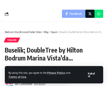
Facebook
Bodrum CityLife Güncel Haber Sitesi
>
Blog
>
Yaşam
>
Buselik; DoubleTree by Hilton Bodrum Marina Vista’da…
YAŞAM
Buselik; DoubleTree by Hilton
Bodrum Marina Vista’da…
By using this site, you agree to the
Privacy Policy
and
Kabul
et
Terms of Use
.
Bodrum Citylife
Son Güncelleme: 10/07/2021