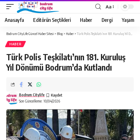
Aa
Anasayfa
Editörün Seçtikleri
Haber
Dergi
Yaşam
Bodrum CityLife Güncel Haber Sitesi
>
Blog
>
Haber
>
Türk Polis Teşkilatı’nın 181. Kuruluş Yıl Dönümü Bodrum’da Kutlandı
HABER
Türk Polis Teşkilatı’nın 181. Kuruluş
Yıl Dönümü Bodrum’da Kutlandı
Bodrum Citylife
Son Güncelleme: 10/04/2026