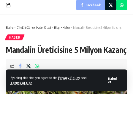
Facebook
Bodrum CityLife Güncel Haber Sitesi
>
Blog
>
Haber
>
Mandalin Üreticisine 5 Milyon Kazanç
HABER
Mandalin Üreticisine 5 Milyon Kazanç
Bodrum Citylife
By using this site, you agree to the
Privacy Policy
and
Kabul
Son Güncelleme: 08/04/2026
et
Terms of Use
.