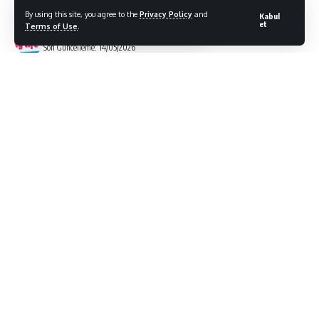
By using this site, you agree to the
Privacy Policy
and
Kabul
et
Terms of Use
.
Bodrum Citylife
Son Güncelleme: 14/05/2026