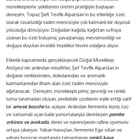
mürekkeplerle şekillenen üretim pratiğiyle başlayan
deneyim, Topaz Şefi Tevfik Alparslan’ın bu etkinliğe özel
olarak tasarladığı tadım menüsüyle çok katmanlı bir duyusal
yolculuğa dönüşüyor. Doğadan kağıda, kağıttan sofraya
uzanan bu özel buluşma; yavaşlamayı, mevsimselliği ve
doğaya duyulan incelikli teşekkür hissini odağına alıyor.
Etkinlik kapsamında gerçekleşecek Doğal Mürekkep
Atölyesi’nin ardından misafirler, Şef Tevfik Alparslan’ın
doğanın renklerinden, dokularından ve aromatik
katmanlarından ilham alan özel tadım menüsüyle
ağırlanacak. Deneyim, mürekkepli pirinç gevreği ve renkli
turna taramadan oluşan, yenilebilir çiçeklerin eşlik ettiği zarif
bir
amuse bouche
ile açılıyor. Ardından fermente kişniş özü
ve satsumalı uçan balık yumurtalarıyla derinleşen
pembe
orkinos ve avokado
, deniz ve narenciyenin rafine uyumunu
ortaya çıkarıyor. Yaban havuçları, fermente Ege otları ve
yabani borazan mantarıyla tamamlanan
renkli kaya