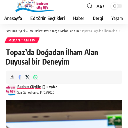
Aa
Anasayfa
Editörün Seçtikleri
Haber
Dergi
Yaşam
Bodrum CityLife Güncel Haber Sitesi
>
Blog
>
Mekan Tanıtım
>
Topaz’da Doğadan İlham Alan Duyusal bir Deneyim
MEKAN TANITIM
Topaz’da Doğadan İlham Alan
Duyusal bir Deneyim
Bodrum Citylife
Son Güncelleme: 14/05/2026