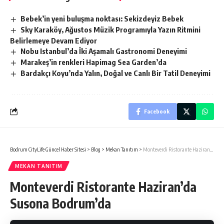
Bebek’in yeni buluşma noktası: Sekizdeyiz Bebek
Sky Karaköy, Ağustos Müzik Programıyla Yazın Ritmini
Belirlemeye Devam Ediyor
Nobu Istanbul’da İki Aşamalı Gastronomi Deneyimi
Marakeş’in renkleri Hapimag Sea Garden’da
Bardakçı Koyu’nda Yalın, Doğal ve Canlı Bir Tatil Deneyimi
Facebook
Bodrum CityLife Güncel Haber Sitesi
>
Blog
>
Mekan Tanıtım
>
Monteverdi Ristorante Haziran’da Susona Bodrum’da
MEKAN TANITIM
Monteverdi Ristorante Haziran’da
Susona Bodrum’da