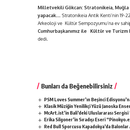
Milletvekili Gökcan: Stratonikeia, Muğl
yapacak…
Stratonikeia Antik Kenti’nin 19-2
Arkeoloji ve Kültür Sempozyumu’na ev sahipl
Cumhurbaşkanımız ile Kültür ve Turizm 
dedi.
Bunları da Beğenebilirsiniz
PSM Loves Summer’ın Beşinci Edisyonu’n
Klasik Müziğin Yenilikçi Yüzü Janoska En
McArt.ist’in Bali’deki Uluslararası Sergi
Erika Silgoner’in Sıradışı Eseri “Pinokyo
Red Bull Sporcusu Kapadokya’da Balonlar 