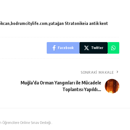
Gökcan
bodrumcitylife.com
yatağan Stratonikeia antik kent
Facebook
Twitter
SONRAKI MAKALE
Muğla’da Orman Yangınları ile Mücadele
Toplantısı Yapıldı…
 Öğrencilere Online Sınav Desteği..