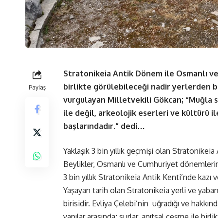
Stratonikeia Antik Dönem ile Osmanlı v
birlikte görülebileceği nadir yerlerden bi
Paylaş
vurgulayan Milletvekili Gökcan; “Muğla 
ile değil, arkeolojik eserleri ve kültürü 
başlarındadır.” dedi…
Yaklaşık 3 bin yıllık geçmişi olan Stratonikei
Beylikler, Osmanlı ve Cumhuriyet dönemlerine
3 bin yıllık Stratonikeia Antik Kenti’nde kazı 
Yaşayan tarih olan Stratonikeia yerli ve yaba
birisidir. Evliya Çelebi’nin uğradığı ve hakkınd
yapılar arasında; surlar, anıtsal çeşme ile birl