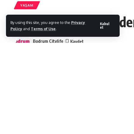
YAŞAM
Muğla Büyükşehir’den
By using this site, you agree to the
Privacy
Kabul
et
Policy
and
Terms of Use
.
Bodrum Citylife
Son Güncelleme: 30/04/2021