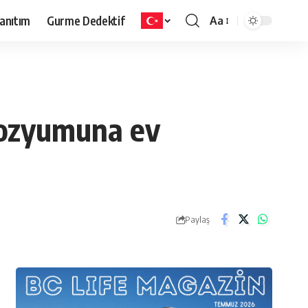
anıtım
Gurme Dedektif
Aa
pozyumuna ev
Paylaş