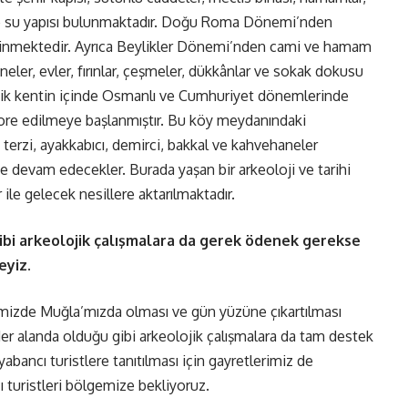
r ve su yapısı bulunmaktadır. Doğu Roma Dönemi’nden
 bilinmektedir. Ayrıca Beylikler Dönemi’nden cami ve hamam
neler, evler, fırınlar, çeşmeler, dükkânlar ve sokak dokusu
ntik kentin içinde Osmanlı ve Cumhuriyet dönemlerinde
store edilmeye başlanmıştır. Bu köy meydanındaki
terzi, ayakkabıcı, demirci, bakkal ve kahvehaneler
 devam edecekler. Burada yaşan bir arkeoloji ve tarihi
 ile gelecek nesillere aktarılmaktadır.
ibi arkeolojik çalışmalara da gerek ödenek gerekse
eyiz.
çemizde Muğla’mızda olması ve gün yüzüne çıkartılması
Her alanda olduğu gibi arkeolojik çalışmalara da tam destek
abancı turistlere tanıtılması için gayretlerimiz de
 turistleri bölgemize bekliyoruz.