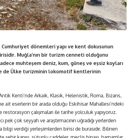
e Cumhuriyet dönemleri yapı ve kent dokusunun
risidir.
Muğla’nın bir turizm cenneti olduğunu
sadece muhteşem deniz, kum, güneş ve eşsiz koyları
ile de Ülke turizminin lokomotif kentlerinin
a Antik Kenti’nde Arkaik, Klasik, Helenistik, Roma, Bizans,
 ait eserlerin bir arada olduğu Eskihisar Mahallesi’ndeki
ve restorasyon çalışmaları ile tarihe yolculuk yapıyoruz.
ncı pek çok seyyah ve araştırmacının uğradığı yerlerden
a bilgi verdiği yerleşimlerden birisi de burasıdır. Bilinen
ikte şehir kapısı, sütunlu caddeler, meclis binası, hamamlar,