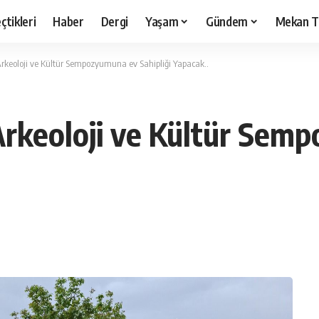
çtikleri
Haber
Dergi
Yaşam
Gündem
Mekan T
Arkeoloji ve Kültür Sempozyumuna ev Sahipliği Yapacak..
Arkeoloji ve Kültür Sem