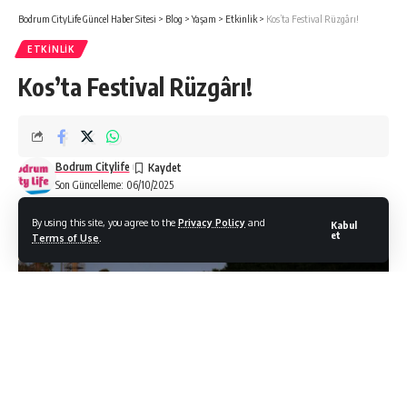
Bodrum CityLife Güncel Haber Sitesi
>
Blog
>
Yaşam
>
Etkinlik
>
Kos’ta Festival Rüzgârı!
ETKINLIK
Kos’ta Festival Rüzgârı!
Bodrum Citylife
Son Güncelleme: 06/10/2025
By using this site, you agree to the
Privacy Policy
and
Kabul
et
Terms of Use
.