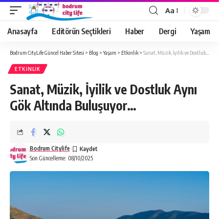
Aa
Anasayfa
Editörün Seçtikleri
Haber
Dergi
Yaşam
Bodrum CityLife Güncel Haber Sitesi
>
Blog
>
Yaşam
>
Etkinlik
>
Sanat, Müzik, İyilik ve Dostluk Aynı Gök Altında Buluşuyor…
ETKINLIK
Sanat, Müzik, İyilik ve Dostluk Aynı
Gök Altında Buluşuyor…
Bodrum Citylife
Son Güncelleme: 08/10/2025