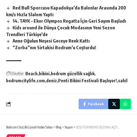
Red Bull Sporcusu Kapadokya’da Balonlar Arasında 200
km/s Hızla Slalom Yaptı
14. TAYK – Eker Olympos Regatta İçin Geri Sayım Başladı
Kids around ile Dünya Çocuk Modasının Yeni Sezon
Trendleri Türkiye’de
Anne Oğulun Neşesi Geceye Renk Kattı
“Zorba”nın Sirtakisi Bodrum’u Coşturdu!
Etiketler:
Beach
bikini
bodrum güzellik sağlık
bodrumcitylife.com
deniz
Penti Bikini Festivali Başlıyor!
sahil
Facebook
Bodrum CityLife Güncel Haber Sitesi
>
Blog
>
Yaşam
>
SESS TÜRKBÜKÜ SEZONU AÇTI…