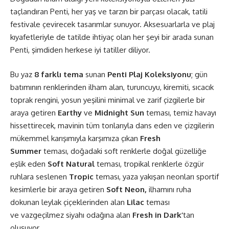
taçlandıran Penti, her yaş ve tarzın bir parçası olacak, tatili
festivale çevirecek tasarımlar sunuyor. Aksesuarlarla ve plaj
kıyafetleriyle de tatilde ihtiyaç olan her şeyi bir arada sunan
Penti, şimdiden herkese iyi tatiller diliyor.
Bu yaz
8 farklı tema
sunan
Penti Plaj Koleksiyonu
; gün
batımının renklerinden ilham alan, turuncuyu, kiremiti, sıcacık
toprak rengini, yosun yeşilini minimal ve zarif çizgilerle bir
araya getiren
Earthy
ve
Midnight Sun
teması, temiz havayı
hissettirecek, mavinin tüm tonlarıyla dans eden ve çizgilerin
mükemmel karışımıyla karşımıza çıkan
Fresh
Summer
teması, doğadaki soft renklerle doğal güzelliğe
eşlik eden
Soft Natural
teması, tropikal renklerle özgür
ruhlara seslenen
Tropic
teması, yaza yakışan neonları sportif
kesimlerle bir araya getiren
Soft Neon,
ilhamını ruha
dokunan leylak çiçeklerinden alan
Lilac
teması
ve
vazgeçilmez siyahı odağına alan
Fresh in Dark’
tan
oluşuyor.