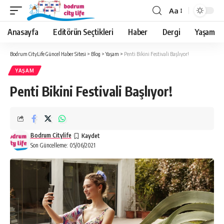
Aa
Anasayfa
Editörün Seçtikleri
Haber
Dergi
Yaşam
Bodrum CityLife Güncel Haber Sitesi
>
Blog
>
Yaşam
>
Penti Bikini Festivali Başlıyor!
YAŞAM
Penti Bikini Festivali Başlıyor!
Bodrum Citylife
Son Güncelleme: 05/06/2021