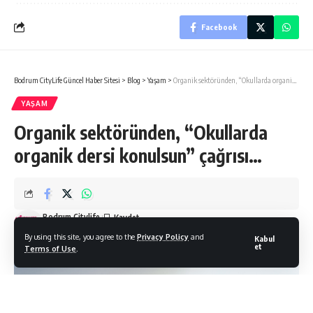
Facebook
Bodrum CityLife Güncel Haber Sitesi
>
Blog
>
Yaşam
>
Organik sektöründen, “Okullarda organik dersi konulsun” çağrısı…
YAŞAM
Organik sektöründen, “Okullarda
organik dersi konulsun” çağrısı…
Bodrum Citylife
Son Güncelleme: 07/11/2021
By using this site, you agree to the
Privacy Policy
and
Kabul
et
Terms of Use
.