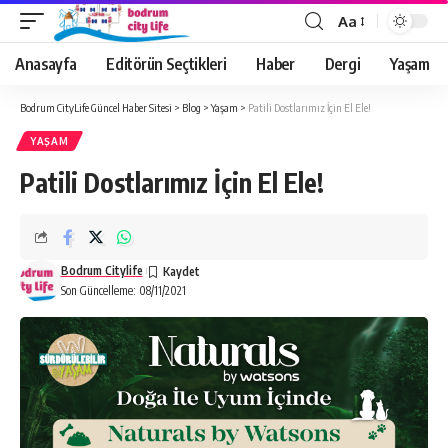
Aa
Anasayfa
Editörün Seçtikleri
Haber
Dergi
Yaşam
Bodrum CityLife Güncel Haber Sitesi
>
Blog
>
Yaşam
>
Patili Dostlarımız İçin El Ele!
YAŞAM
Patili Dostlarımız İçin El Ele!
Bodrum Citylife
Son Güncelleme: 08/11/2021