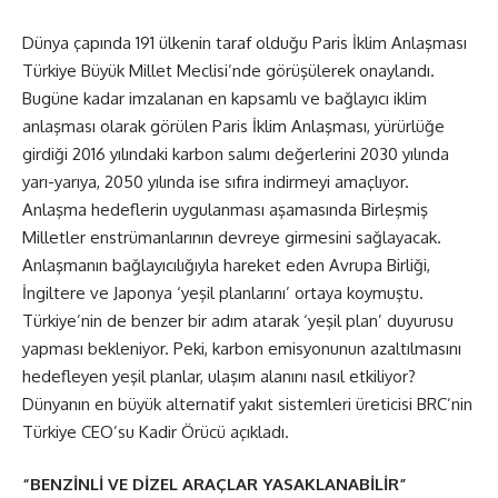
Dünya çapında 191 ülkenin taraf olduğu Paris İklim Anlaşması
Türkiye Büyük Millet Meclisi’nde görüşülerek onaylandı.
Bugüne kadar imzalanan en kapsamlı ve bağlayıcı iklim
anlaşması olarak görülen Paris İklim Anlaşması, yürürlüğe
girdiği 2016 yılındaki karbon salımı değerlerini 2030 yılında
yarı-yarıya, 2050 yılında ise sıfıra indirmeyi amaçlıyor.
Anlaşma hedeflerin uygulanması aşamasında Birleşmiş
Milletler enstrümanlarının devreye girmesini sağlayacak.
Anlaşmanın bağlayıcılığıyla hareket eden Avrupa Birliği,
İngiltere ve Japonya ‘yeşil planlarını’ ortaya koymuştu.
Türkiye’nin de benzer bir adım atarak ‘yeşil plan’ duyurusu
yapması bekleniyor. Peki, karbon emisyonunun azaltılmasını
hedefleyen yeşil planlar, ulaşım alanını nasıl etkiliyor?
Dünyanın en büyük alternatif yakıt sistemleri üreticisi BRC’nin
Türkiye CEO’su Kadir Örücü açıkladı.
“BENZİNLİ VE DİZEL ARAÇLAR YASAKLANABİLİR”