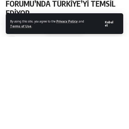
FORUMU’NDA TÜRKİYE’Yİ TEMSİL
EDİYOR…
By using this site, you agree to the
Privacy Policy
and
Kabul
et
Terms of Use
.
Bodrum Citylife
Son Güncelleme: 12/10/2021