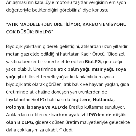
Anlaşması’nın kabulüyle motorlu taşıtlar vergisinin emisyon
değerleriyle belirlendiğini görebiliriz” diye konuştu.
“ATIK MADDELERDEN ÜRETİLİYOR, KARBON EMİSYONU
ÇOK DÜŞÜK: BioLPG”
Biyolojik yakıtların giderek geliştiğini, atıklardan uzun yıllardır
metan gazı elde edildiğini hatırlatan Kadir Örücü, “Biodizel
yakıtına benzer bir süreçle elde edilen
BioLPG,
geleceğin
yakıtı olabilir. Üretiminde
atık palm yağı, mısır yağı, soya
yağı
gibi bitkisel temelli yağlar kullanılabilirken ayrıca
biyolojik atık olarak görülen, atık balık ve hayvan yağları, gıda
üretiminde atık haline dönüşen yan ürünlerden de
faydalanılan BioLPG hali hazırda
İngiltere, Hollanda,
Polonya, İspanya ve ABD’de
üretilip kullanıma sunuluyor.
Atıklardan üretilen ve
karbon ayak izi LPG’den de düşük
olan BioLPG
, giderek düşen üretim maliyetleriyle gelecekte
daha çok karşımıza çıkabilir” dedi.