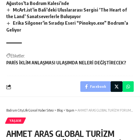
Ağustos’ta Bodrum Kalesi’nde
McArt.ist’in Bali’deki Uluslararası Sergisi ‘The Heart of
the Land’ Sanatseverlerle Buluşuyor
Erika Silgoner’in Sıradışı Eseri “Pinokyo.exe” Bodrum’a
Geliyor
Etiketler:
PARİS İKLİM ANLAŞMASI ULAŞIMDA NELERİ DEĞİŞTİRECEK?
Facebook
Bodrum CityLife Güncel Haber Sitesi
>
Blog
>
Yaşam
>
AHMET ARAS GLOBAL TURİZM FORUMU’NDA TÜRKİYE’Yİ TEMSİL EDİYOR…
YAŞAM
AHMET ARAS GLOBAL TURİZM