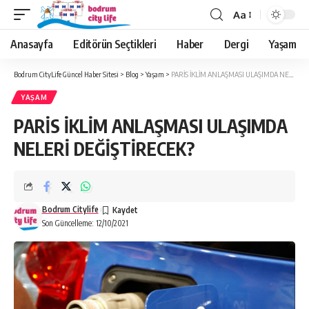
Aa
Anasayfa
Editörün Seçtikleri
Haber
Dergi
Yaşam
Bodrum CityLife Güncel Haber Sitesi
>
Blog
>
Yaşam
>
PARİS İKLİM ANLAŞMASI ULAŞIMDA NELERİ DEĞİŞTİRECEK?
YAŞAM
PARİS İKLİM ANLAŞMASI ULAŞIMDA
NELERİ DEĞİŞTİRECEK?
Bodrum Citylife
Son Güncelleme: 12/10/2021