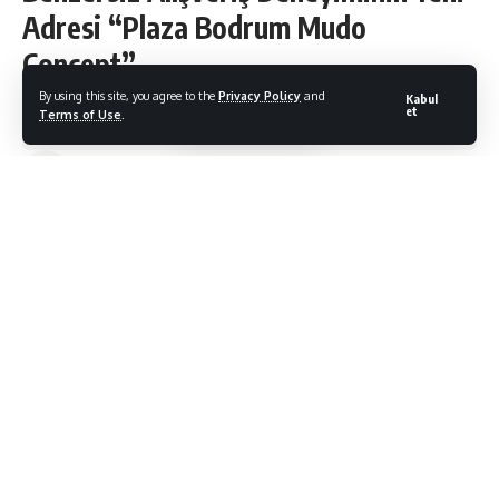
Adresi “Plaza Bodrum Mudo
Concept”
By using this site, you agree to the
Privacy Policy
and
Kabul
et
Terms of Use
.
Bodrum Citylife
Son Güncelleme: 24/09/2021