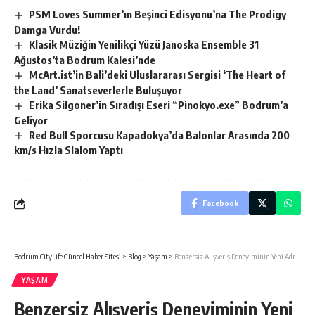
PSM Loves Summer’ın Beşinci Edisyonu’na The Prodigy
Damga Vurdu!
Klasik Müziğin Yenilikçi Yüzü Janoska Ensemble 31
Ağustos’ta Bodrum Kalesi’nde
McArt.ist’in Bali’deki Uluslararası Sergisi ‘The Heart of
the Land’ Sanatseverlerle Buluşuyor
Erika Silgoner’in Sıradışı Eseri “Pinokyo.exe” Bodrum’a
Geliyor
Red Bull Sporcusu Kapadokya’da Balonlar Arasında 200
km/s Hızla Slalom Yaptı
Facebook
Bodrum CityLife Güncel Haber Sitesi
>
Blog
>
Yaşam
>
Benzersiz Alışveriş Deneyiminin Yeni Adresi “Plaza Bodrum Mudo Concept”
YAŞAM
Benzersiz Alışveriş Deneyiminin Yeni