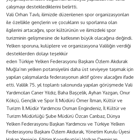
çalışmayı desteklediklerini belirtti.
Vali Orhan Tavlı, ilimizde düzenlenen spor organizasyonları
ile özellikle gençlerin ve çocukların su sporlarına olan
ilgilerini artacağını, spor kültürünün ve ilimizdeki spor
turizminin gelişmesine de katkısının büyük olacağına değindi.
Yelken sporuna, kulüplere ve organizasyona Valiliğin verdiği
desteklerden dolayı teşekkür
eden Türkiye Yelken Federasyonu Başkanı Özlem Akdurak
Muğla’nın yelken potansiyelini daha üst seviyeye taşımak için
yapılan çalışmalarda federasyonun aktif görev alacağını ifade
etti. Valilik 75. yıl toplantı salonunda yapılan görüşmede Vali
Yardımcıları Caner Yıldız, Baha Başçelik, Ayhan Yazgan, Onur
Kökçü, Gençlik ve Spor İl Müdürü Ömer İlman, Kültür ve
Turizm İl Müdür Yardımcısı Osman Engindeniz, İl Kültür ve
Turizm Müdürlüğü Şube Müdürü Özcan Canbaz, Dünya
Yelken Federasyonu Başkan Yardımcısı ve Türkiye Yelken
Federasyonu Başkanı Özlem Akdurak, Yönetim Kurulu Üyesi
Hakan Yenigün, Eğitim Koordinatörü Volkan Demirşan,