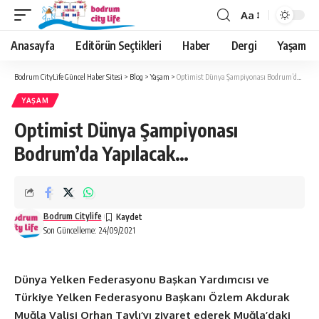
Aa
Anasayfa
Editörün Seçtikleri
Haber
Dergi
Yaşam
Bodrum CityLife Güncel Haber Sitesi
>
Blog
>
Yaşam
>
Optimist Dünya Şampiyonası Bodrum’da Yapılacak…
YAŞAM
Optimist Dünya Şampiyonası
Bodrum’da Yapılacak…
Bodrum Citylife
Son Güncelleme: 24/09/2021
Dünya Yelken Federasyonu Başkan Yardımcısı ve
Türkiye Yelken Federasyonu Başkanı
Özlem Akdurak
Muğla Valisi Orhan Tavlı’yı ziyaret ederek Muğla’daki