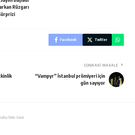
 Sayım Başladı
arkan Rüzgarı
Sürprizi
Facebook
Twitter
SONRAKI MAKALE
kinlik
“Vampyr” İstanbul prömiyeri için
gün sayıyor
hkaha Dolu Gece