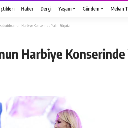
çtikleri
Haber
Dergi
Yaşam
Gündem
Mekan T
odoridou’nun Harbiye Konserinde Yalın Sürprizi
un Harbiye Konserinde Y