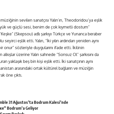
 müziğinin sevilen sanatçısı Yalın’ın, Theodoridou’ya eşlik
büyük ve güçlü sesi, benim de çok kıymetli dostum”
“Keşke” (Skepsou) adlı şarkıyı Türkçe ve Yunanca beraber
 seyirci eşlik etti. Yalın, “İki yılın ardından yeniden aynı
onur” sözleriyle duygularını ifade etti. İkilinin
lkışlar üzerine Yalın sahnede “Sonsuz Ol” şarkısını da
uran yaklaşık beş bin kişi eşlik etti. İki sanatçının aynı
nistan arasındaki ortak kültürel bağların ve müziğin
ak öne çıktı.
semble 31 Ağustos’ta Bodrum Kalesi’nde
.exe” Bodrum’a Geliyor