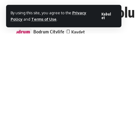
Veli’de Kahkaha Dolu
By using this site, you agree to the
Privacy
Kabul
et
Policy
and
Terms of Use
.
Bodrum Citylife
Son Güncelleme: 06/06/2026