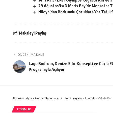
14. TAYK – Eker Olympos Regatta İçin Geri
29 Ağustos’ta D Maris Bay’de Megastar T
Niloya’dan Bodrumlu Çocuklara Yaz Tatili 
Makaleyi Paylaş
ÖNCEKI MAKALE
Lago Bodrum, Denize Sıfır Konsepti ve Güçlü Et
Programıyla Açılıyor
Bodrum CityLife Güncel Haber Sitesi
>
Blog
>
Yaşam
>
Etkinlik
>
Veli’de Ka
ETKINLIK