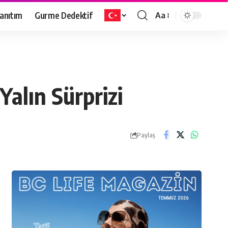
anıtım
Gurme Dedektif
Aa
alın Sürprizi
Paylaş