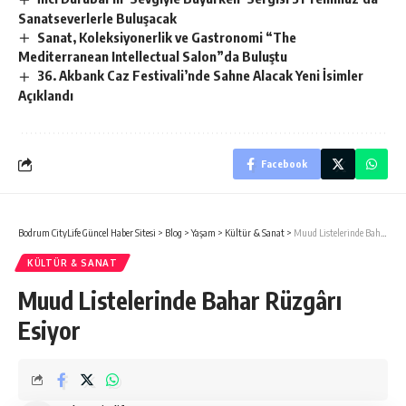
Sanatseverlerle Buluşacak
Sanat, Koleksiyonerlik ve Gastronomi “The
Mediterranean Intellectual Salon”da Buluştu
36. Akbank Caz Festivali’nde Sahne Alacak Yeni İsimler
Açıklandı
Facebook
Bodrum CityLife Güncel Haber Sitesi
>
Blog
>
Yaşam
>
Kültür & Sanat
>
Muud Listelerinde Bahar Rüzgârı Esiyor
KÜLTÜR & SANAT
Muud Listelerinde Bahar Rüzgârı
Esiyor