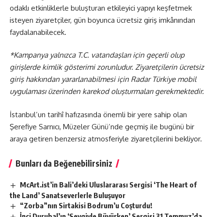
odaklı etkinliklerle buluşturan etkileyici yapıyı keşfetmek
isteyen ziyaretçiler, gün boyunca ücretsiz giriş imkânından
faydalanabilecek.
*Kampanya yalnızca T.C. vatandaşları için geçerli olup
girişlerde kimlik gösterimi zorunludur. Ziyaretçilerin ücretsiz
giriş hakkından yararlanabilmesi için
Radar Türkiye
mobil
uygulaması üzerinden karekod oluşturmaları gerekmektedir.
İstanbul’un tarihî hafızasında önemli bir yere sahip olan
Şerefiye Sarnıcı, Müzeler Günü’nde geçmiş ile bugünü bir
araya getiren benzersiz atmosferiyle ziyaretçilerini bekliyor.
Bunları da Beğenebilirsiniz
McArt.ist’in Bali’deki Uluslararası Sergisi ‘The Heart of
the Land’ Sanatseverlerle Buluşuyor
“Zorba”nın Sirtakisi Bodrum’u Coşturdu!
İnci Durubal’ın ‘Sevgiyle Büyürken’ Sergisi 31 Temmuz’da