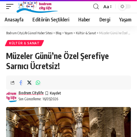
Aa
Anasayfa
Editörün Seçtikleri
Haber
Dergi
Yaşam
Bodrum CityLife Güncel Haber Sitesi
>
Blog
>
Yaşam
>
Kültür & Sanat
>
Müzeler Günü’ne Özel Şerefiye Sarnıcı Ücretsiz!
KÜLTÜR & SANAT
Müzeler Günü’ne Özel Şerefiye
Sarnıcı Ücretsiz!
Bodrum Citylife
Son Güncelleme: 16/05/2026