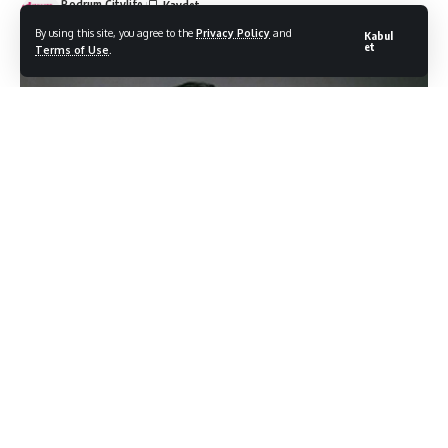
Bodrum Citylife
Son Güncelleme: 15/05/2026
By using this site, you agree to the
Privacy Policy
and
Kabul
et
Terms of Use
.