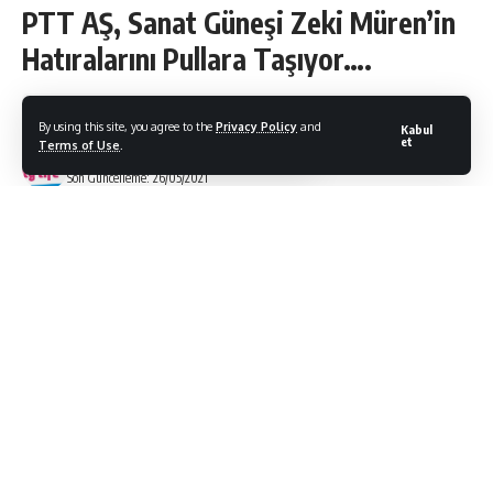
PTT AŞ, Sanat Güneşi Zeki Müren’in
Hatıralarını Pullara Taşıyor….
By using this site, you agree to the
Privacy Policy
and
Kabul
et
Terms of Use
.
Bodrum Citylife
Son Güncelleme: 26/05/2021