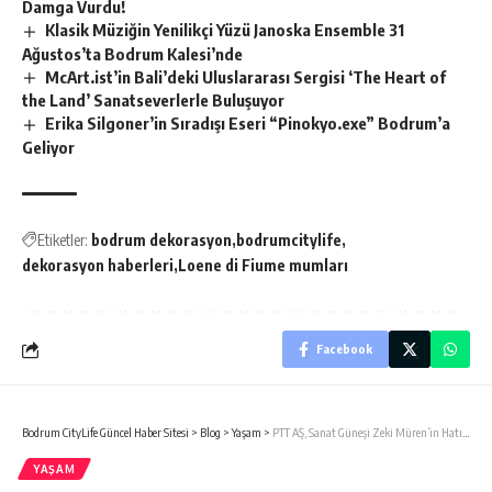
Damga Vurdu!
Klasik Müziğin Yenilikçi Yüzü Janoska Ensemble 31
Ağustos’ta Bodrum Kalesi’nde
McArt.ist’in Bali’deki Uluslararası Sergisi ‘The Heart of
the Land’ Sanatseverlerle Buluşuyor
Erika Silgoner’in Sıradışı Eseri “Pinokyo.exe” Bodrum’a
Geliyor
Etiketler:
bodrum dekorasyon
bodrumcitylife
dekorasyon haberleri
Loene di Fiume mumları
Facebook
Bodrum CityLife Güncel Haber Sitesi
>
Blog
>
Yaşam
>
PTT AŞ, Sanat Güneşi Zeki Müren’in Hatıralarını Pullara Taşıyor….
YAŞAM