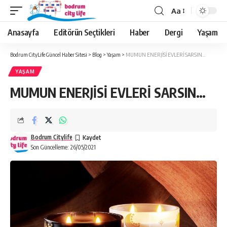
Aa
Anasayfa
Editörün Seçtikleri
Haber
Dergi
Yaşam
Bodrum CityLife Güncel Haber Sitesi
>
Blog
>
Yaşam
>
MUMUN ENERJİSİ EVLERİ SARSIN…
YAŞAM
MUMUN ENERJİSİ EVLERİ SARSIN…
Bodrum Citylife
Son Güncelleme: 26/05/2021