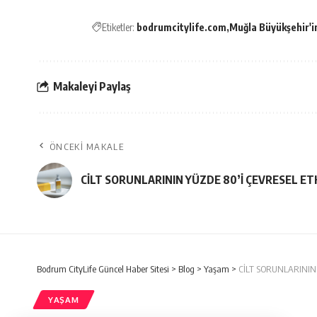
Etiketler:
bodrumcitylife.com
Muğla Büyükşehir'in
Makaleyi Paylaş
ÖNCEKI MAKALE
CİLT SORUNLARININ YÜZDE 80’İ ÇEVRESEL E
Bodrum CityLife Güncel Haber Sitesi
>
Blog
>
Yaşam
>
CİLT SORUNLARININ
YAŞAM