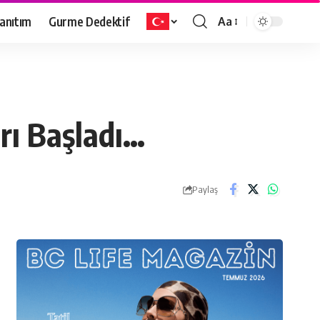
anıtım
Gurme Dedektif
Aa
rı Başladı…
Paylaş