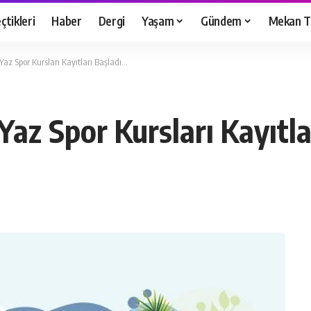
çtikleri
Haber
Dergi
Yaşam
Gündem
Mekan T
az Spor Kursları Kayıtları Başladı…
az Spor Kursları Kayıtla