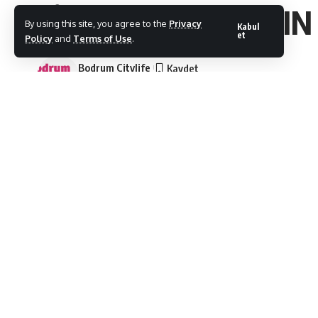
CİLT SORUNLARININ
By using this site, you agree to the
Privacy
Kabul
et
Policy
and
Terms of Use
.
Bodrum Citylife
Son Güncelleme: 17/06/2021