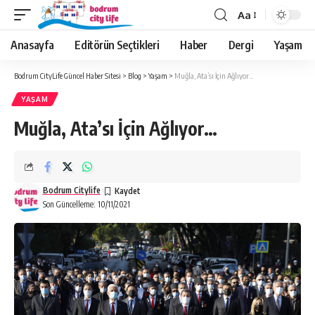
Aa
Anasayfa
Editörün Seçtikleri
Haber
Dergi
Yaşam
Bodrum CityLife Güncel Haber Sitesi
>
Blog
>
Yaşam
>
Muğla, Ata’sı İçin Ağlıyor…
YAŞAM
Muğla, Ata’sı İçin Ağlıyor…
Bodrum Citylife
Son Güncelleme: 10/11/2021