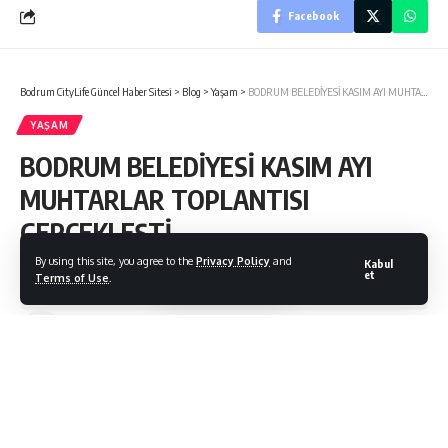
Facebook
Bodrum CityLife Güncel Haber Sitesi
>
Blog
>
Yaşam
>
BODRUM BELEDİYESİ KASIM AYI MUHTARLAR TOPLANTISI GERÇEKLEŞTİ…
YAŞAM
BODRUM BELEDİYESİ KASIM AYI
MUHTARLAR TOPLANTISI
GERÇEKLEŞTİ…
By using this site, you agree to the
Privacy Policy
and
Kabul
et
Terms of Use
.
Bodrum Citylife
Son Güncelleme: 10/11/2021