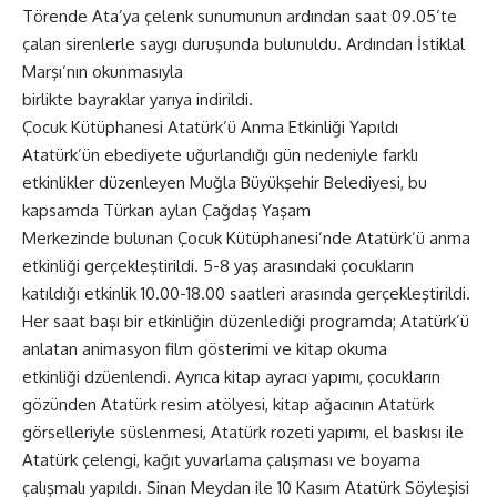
Törende Ata’ya çelenk sunumunun ardından saat 09.05’te
çalan sirenlerle saygı duruşunda bulunuldu. Ardından İstiklal
Marşı’nın okunmasıyla
birlikte bayraklar yarıya indirildi.
Çocuk Kütüphanesi Atatürk’ü Anma Etkinliği Yapıldı
Atatürk’ün ebediyete uğurlandığı gün nedeniyle farklı
etkinlikler düzenleyen Muğla Büyükşehir Belediyesi, bu
kapsamda Türkan aylan Çağdaş Yaşam
Merkezinde bulunan Çocuk Kütüphanesi’nde Atatürk’ü anma
etkinliği gerçekleştirildi. 5-8 yaş arasındaki çocukların
katıldığı etkinlik 10.00-18.00 saatleri arasında gerçekleştirildi.
Her saat başı bir etkinliğin düzenlediği programda; Atatürk’ü
anlatan animasyon film gösterimi ve kitap okuma
etkinliği dzüenlendi. Ayrıca kitap ayracı yapımı, çocukların
gözünden Atatürk resim atölyesi, kitap ağacının Atatürk
görselleriyle süslenmesi, Atatürk rozeti yapımı, el baskısı ile
Atatürk çelengi, kağıt yuvarlama çalışması ve boyama
çalışmalı yapıldı. Sinan Meydan ile 10 Kasım Atatürk Söyleşisi