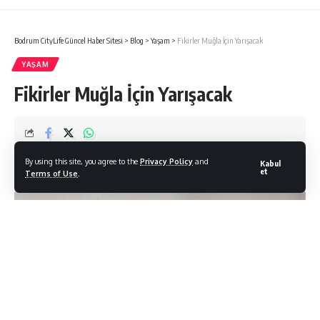
Bodrum CityLife Güncel Haber Sitesi
>
Blog
>
Yaşam
>
Fikirler Muğla İçin Yarışacak
YAŞAM
Fikirler Muğla İçin Yarışacak
Bodrum Citylife
By using this site, you agree to the
Privacy Policy
and
Kabul
Son Güncelleme: 18/05/2026
et
Terms of Use
.