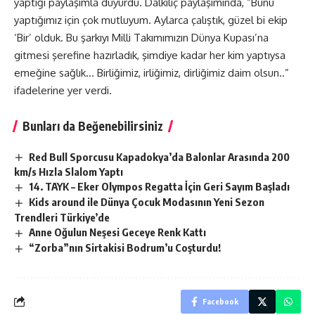
yaptığı paylaşımla duyurdu. Dalkılıç paylaşımında, “Bunu
yaptığımız için çok mutluyum. Aylarca çalıştık, güzel bi ekip
‘Bir’ olduk. Bu şarkıyı Milli Takımımızın Dünya Kupası’na
gitmesi şerefine hazırladık, şimdiye kadar her kim yaptıysa
emeğine sağlık… Birliğimiz, irliğimiz, dirliğimiz daim olsun..”
ifadelerine yer verdi.
Bunları da Beğenebilirsiniz
Red Bull Sporcusu Kapadokya’da Balonlar Arasında 200
km/s Hızla Slalom Yaptı
14. TAYK – Eker Olympos Regatta İçin Geri Sayım Başladı
Kids around ile Dünya Çocuk Modasının Yeni Sezon
Trendleri Türkiye’de
Anne Oğulun Neşesi Geceye Renk Kattı
“Zorba”nın Sirtakisi Bodrum’u Coşturdu!
Facebook