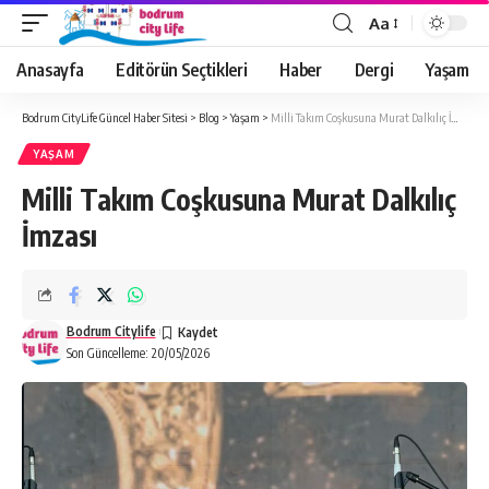
Aa
Anasayfa
Editörün Seçtikleri
Haber
Dergi
Yaşam
Bodrum CityLife Güncel Haber Sitesi
>
Blog
>
Yaşam
>
Milli Takım Coşkusuna Murat Dalkılıç İmzası
YAŞAM
Milli Takım Coşkusuna Murat Dalkılıç
İmzası
Bodrum Citylife
Son Güncelleme: 20/05/2026