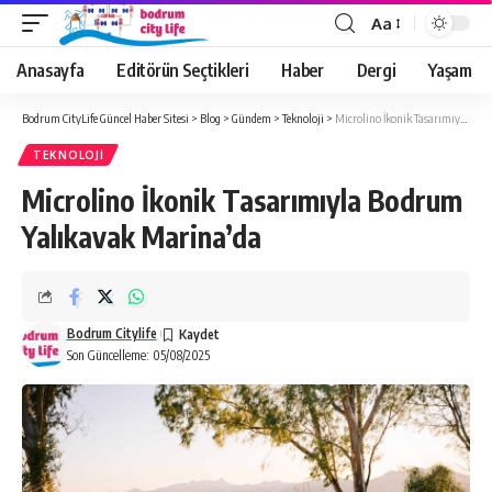
Aa
Anasayfa
Editörün Seçtikleri
Haber
Dergi
Yaşam
Bodrum CityLife Güncel Haber Sitesi
>
Blog
>
Gündem
>
Teknoloji
>
Microlino İkonik Tasarımıyla Bodrum Yalıkavak Marina’da
TEKNOLOJI
Microlino İkonik Tasarımıyla Bodrum
Yalıkavak Marina’da
Bodrum Citylife
Son Güncelleme: 05/08/2025