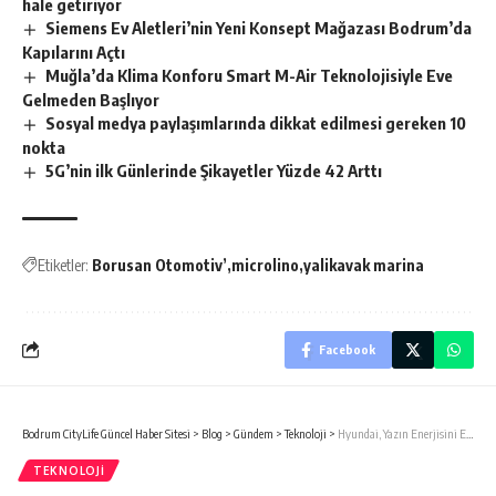
hale getiriyor
Siemens Ev Aletleri’nin Yeni Konsept Mağazası Bodrum’da
Kapılarını Açtı
Muğla’da Klima Konforu Smart M-Air Teknolojisiyle Eve
Gelmeden Başlıyor
Sosyal medya paylaşımlarında dikkat edilmesi gereken 10
nokta
5G’nin ilk Günlerinde Şikayetler Yüzde 42 Arttı
Etiketler:
Borusan Otomotiv’
microlino
yalikavak marina
Facebook
Bodrum CityLife Güncel Haber Sitesi
>
Blog
>
Gündem
>
Teknoloji
>
Hyundai, Yazın Enerjisini Ege Sahillerine Taşıyor
TEKNOLOJI