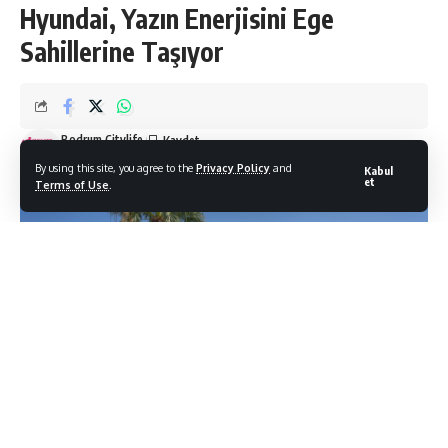
Hyundai, Yazın Enerjisini Ege
Sahillerine Taşıyor
Bodrum Citylife
Son Güncelleme: 26/06/2025
By using this site, you agree to the
Privacy Policy
and
Kabul
et
Terms of Use
.