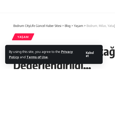
Bodrum CityLife Güncel Haber Sitesi
>
Blog
>
Yaşam
>
Bodrum, Milas, Yatağ
YAŞAM
Bodrum, Milas, Yatağ
By using this site, you agree to the
Privacy
Kabul
et
Policy
and
Terms of Use
.
Değerlendirildi…
Bodrum Citylife
Son Güncelleme: 24/08/2021