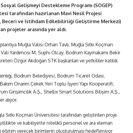
ılı Sosyal Gelişmeyi Destekleme Programı (SOGEP)
esi tarafından hazırlanan Mavi Nesil Projesi
 Beceri ve İstihdam Edilebilirliği Geliştirme Merkezi)
an projeler arasında yer aldı.
plantıya Muğla Valisi Orhan Tavlı, Muğla Sıtkı Koçman
k, Vali Yardımcısı M. Suphi Olcay, Bodrum Kaymakamı Bekir
eteri Özgür Akdoğan STK başkanları ve yetkililer katıldı.
amlığı, Bodrum Belediyesi, Bodrum Ticaret Odası,
Bakım Onarım Çekek Yeri Toplu İşyeri Yapı Kooperatifi,
um Girişimcilik A.Ş., Shellix Smart Solutions Bilişim A.Ş.,
r alıyor.
a Sıtkı Koçman Üniversitesi tarafından geliştirilen proje
tlilikte ve kabiliyette nitelikli personel ve ara eleman
i eğitim verecek birimlerin oluşturulması hedefleniyor