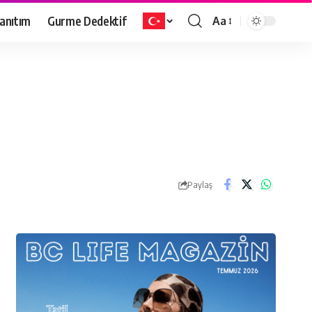
anıtım
Gurme Dedektif
Aa
Paylaş