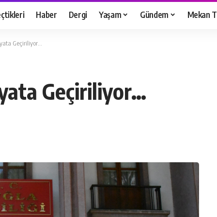
çtikleri
Haber
Dergi
Yaşam
Gündem
Mekan T
yata Geçiriliyor…
yata Geçiriliyor…