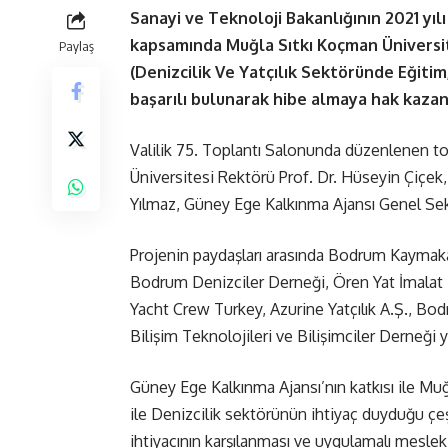
Sanayi ve Teknoloji Bakanlığının 2021 y
kapsamında Muğla Sıtkı Koçman Üniversit
Paylaş
(Denizcilik Ve Yatçılık Sektöründe Eğitim,
başarılı bulunarak hibe almaya hak kazan
Valilik 75. Toplantı Salonunda düzenlenen to
Üniversitesi Rektörü Prof. Dr. Hüseyin Çiçe
Yılmaz, Güney Ege Kalkınma Ajansı Genel Sekr
Projenin paydaşları arasında Bodrum Kaymak
Bodrum Denizciler Derneği, Ören Yat İmalat 
Yacht Crew Turkey, Azurine Yatçılık A.Ş., Bodr
Bilişim Teknolojileri ve Bilişimciler Derneği ye
Güney Ege Kalkınma Ajansı’nın katkısı ile Muğl
ile Denizcilik sektörünün ihtiyaç duyduğu çeşi
ihtiyacının karşılanması ve uygulamalı meslek