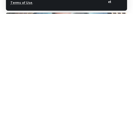
et
Terms of Use
.
Son Güncelleme: 18/10/2024
Prime Video, merakla beklenen yeni yerli Orijinal
filmi Mavi Mağara’nın galasını 17 Ekim Perşembe günü
gerçekleştirdi. Frankhan’da gerçekleştirilen gala;
Cansel Elçin, Gökhan Özoğuz, Lucas Torreira, Pınar