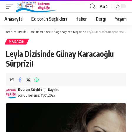
Aa
Anasayfa
Editörün Seçtikleri
Haber
Dergi
Yaşam
Bodrum CityLife Güncel Haber Sitesi
>
Blog
>
Yaşam
>
Magazin
>
Leyla Dizisinde Günay Karacaoğlu Sürprizi!
MAGAZIN
Leyla Dizisinde Günay Karacaoğlu
Sürprizi!
Bodrum Citylife
Son Güncelleme: 11/01/2025