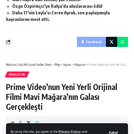
Özge Özpirinçci’ye İtalya’da uluslararası ödül
Daha 17’nin Leyla’sı Ceren Ayruk, son paylaşımıyla
hayranlarını mest etti.
Facebook
Bodrum CityLife Güncel Haber Sitesi
>
Blog
>
Yaşam
>
Magazin
>
Prime Video’nun Yeni Yerli Orijinal Filmi Mavi Mağara’nın Galası Gerçekleşti
MAGAZIN
Prime Video’nun Yeni Yerli Orijinal
Filmi Mavi Mağara’nın Galası
Gerçekleşti
By using this site, you agree to the
Privacy Policy
and
Kabul
Gülçin Yeşilyurt