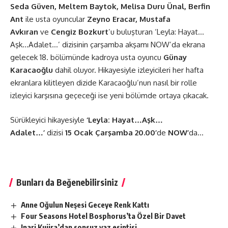
Seda Güven, Meltem Baytok, Melisa Duru Ünal, Berfin
Ant
ile usta oyuncular
Zeyno Eracar, Mustafa
Avkıran
ve
Cengiz Bozkurt
’u buluşturan ‘Leyla: Hayat…
Aşk…Adalet…’ dizisinin çarşamba akşamı NOW’da ekrana
gelecek 18. bölümünde kadroya usta oyuncu
Günay
Karacaoğlu
dahil oluyor. Hikayesiyle izleyicileri her hafta
ekranlara kilitleyen dizide Karacaoğlu’nun nasıl bir rolle
izleyici karşısına geçeceği ise yeni bölümde ortaya çıkacak.
Sürükleyici hikayesiyle
‘Leyla: Hayat…Aşk…
Adalet…’
dizisi
15 Ocak Çarşamba
20.00’
de
NOW’
da…
Bunları da Beğenebilirsiniz
Anne Oğulun Neşesi Geceye Renk Kattı
Four Seasons Hotel Bosphorus’ta Özel Bir Davet
Inari Kujira’dan sonsuz yaz esintisi